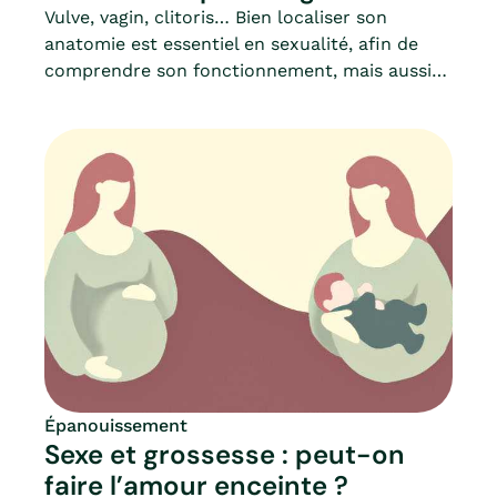
Vulve, vagin, clitoris… Bien localiser son
anatomie est essentiel en sexualité, afin de
comprendre son fonctionnement, mais aussi
connaître les bons gestes d’hygiène, prévenir
les démangeaisons intimes ou les
irritations, ainsi que d’apprendre à identifier
lorsque quelque chose ne va pas.Et surtout,
d’un point de vue sexuel, il est important de
bien se connaître, connaître son corps et ses
ressentis, pour prendre du plaisir ou décupler
ses sensations. Anatomie, rôle, comment se
laver la vulve, les symptômes qui doivent vous
alerter : Mia vous dit tout.
Épanouissement
Sexe et grossesse : peut-on
faire l’amour enceinte ?