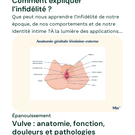
Comment expliquer
l’infidélité ?
Que peut nous apprendre l’infidélité de notre
époque, de nos comportements et de notre
identité intime ?À la lumière des applications
de rencontres extraconjugales (Gleeden pour
n’en citer qu’une) et de l’ère numérique,
l’infidélité n’a jamais été aussi accessible ; et
pose ainsi la question des limites.Toute la
question étant de savoir à partir de quel
moment nos comportements (qu’ils soient en
ligne ou non) peuvent-ils être dangereux.Mia
fait le point.
Épanouissement
Vulve : anatomie, fonction,
douleurs et pathologies