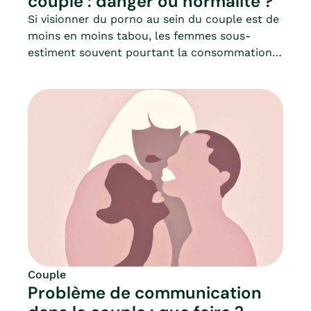
couple : danger ou normalité ?
Si visionner du porno au sein du couple est de
moins en moins tabou, les femmes sous-
estiment souvent pourtant la consommation
de leur partenaire, comme le rapporte un
sondage ifop de 2014 (« La pornographie dans
le couple : la fin d’un tabou ? »).Entre honte,
plaisir solitaire ou visionnage à deux, quelle
est la place aujourd’hui de la pornographie
dans le couple ? Quand faut-il s’inquiéter de la
consommation de porno de son/sa partenaire
?Le principal risque étant que l’addiction au
porno puisse prendre le pas sur la vie sexuelle.
Mia fait le point.
Couple
Problème de communication