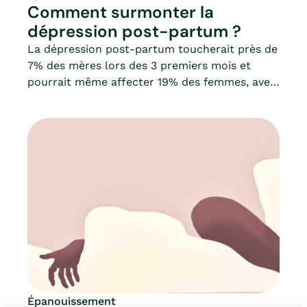
Comment surmonter la
dépression post-partum ?
La dépression post-partum toucherait près de
7% des mères lors des 3 premiers mois et
pourrait même affecter 19% des femmes, avec
des symptômes dépressifs plus légers.De
manière générale, l’accouchement et le post-
partum (la période qui suit l’accouchement)
sont des épreuves éprouvantes pour beaucoup
de femmes : fatigantes sur le plan physique,
mais aussi sur le plan hormonal.Le taux
d’œstrogènes chute soudainement, avec
comme signes évocateurs une baisse de la
lubrification vaginale, tandis qu’à l’inverse, la
production d’une autre hormone, la
prolactine, responsable de la montée de lait,
diminue le désir sexuel et, de ce fait, la
fréquence des rapports sexuels.En résumé,
Épanouissement