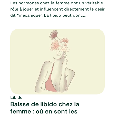
Les hormones chez la femme ont un véritable
rôle à jouer et influencent directement le désir
dit “mécanique”. La libido peut donc
normalement fluctuer selon les humeurs, les
âges et les moments de la vie. D’un autre côté,
de nombreux autres facteurs entrent en ligne
de mire. Alors, comment comprendre le rôle
des hormones dans notre libido ? Mia fait le
point.
Libido
Baisse de libido chez la
femme : où en sont les