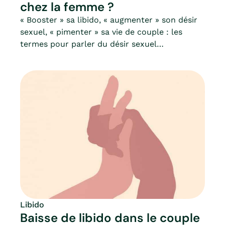
chez la femme ?
« Booster » sa libido, « augmenter » son désir
sexuel, « pimenter » sa vie de couple : les
termes pour parler du désir sexuel
ressemblent souvent à une mauvaise recette
de cuisine ou à un fortifiant pour moteur.
Pourtant, le désir ne vient pas si facilement,
quand il n’est pas absent…Avant de se
demander comment « augmenter sa libido »,
ne devrions-nous pas déjà commencer par se
questionner sur la nature de la libido ? D’où
naît ce désir ? Que savons-nous de notre
libido ?Vous ne trouverez pas dans cet article
une recette miracle à base de gingembre ou de
ginseng, mais des considérations plus vastes,
qui vous permettront de mieux comprendre
les clés du désir féminin.
Libido
Baisse de libido dans le couple