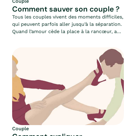
Couple
Comment sauver son couple ?
Tous les couples vivent des moments difficiles,
qui peuvent parfois aller jusqu’à la séparation.
Quand l’amour cède la place à la rancœur, aux
ressentiments ou à l’incompréhension, quelles
sont les solutions pour raviver la flamme ou
sauver son couple au bord de la rupture ?
Faut-il se battre pour sauver son couple à tout
prix ? Quelles attitudes adopter ?Bien vivre les
changements au sein du couple, les
rencontres, les enfants ou les évolutions
personnelles, Mia donne des pistes à celles et
ceux qui veulent sauver leur couple.
Couple