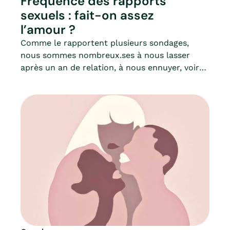
Fréquence des rapports
sexuels : fait-on assez
l’amour ?
Comme le rapportent plusieurs sondages,
nous sommes nombreux.ses à nous lasser
après un an de relation, à nous ennuyer, voire
même à faire l’amour sans en avoir envie…
Pour autant, est-ce une catastrophe ?La
passion des débuts s’est peut-être essoufflée,
mais c’est aussi l’opportunité de découvrir une
nouvelle sexualité, plus profonde, plus
consciente et sans angoisse de fréquence ou
de rythme. Mia fait le point.