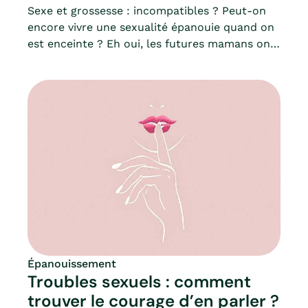
Sexe et grossesse : incompatibles ? Peut-on
encore vivre une sexualité épanouie quand on
est enceinte ? Eh oui, les futures mamans ont
droit au désir et au plaisir !Pourtant, ce n’est
pas toujours aussi évident. Cycles de la libido
variables d’une femme à l’autre, nausées ou
fatigue, changements corporels, changement
de dynamique du couple, Mia fait le point sur
la sexualité durant la grossesse.
Épanouissement
Troubles sexuels : comment
trouver le courage d’en parler ?