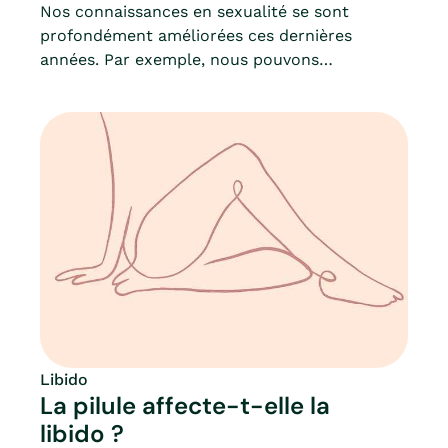
Nos connaissances en sexualité se sont
profondément améliorées ces dernières
années. Par exemple, nous pouvons
aujourd’hui identifier différentes formes de
libido chez l’homme et la femme. Connaissez-
vous les différences entre le désir sexuel
“spontané” et le désir sexuel “réactif” ?La
libido spontanée serait davantage en relation
avec des stimuli affectifs, liés aux fantasmes
ou aux pensées cérébrales. Au contraire, la
libido réactive serait davantage une réponse à
une excitation sexuelle.On vous explique tout !
Libido
La pilule affecte-t-elle la
libido ?