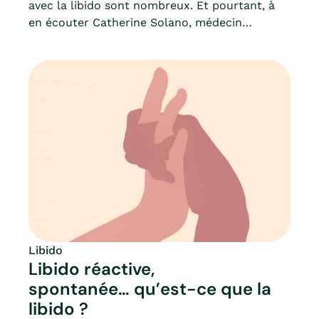
avec la libido sont nombreux. Et pourtant, à
en écouter Catherine Solano, médecin
sexologue, la ménopause est souvent une
“libération sexuelle” et un “soulagement” pour
de nombreuses femmes.Pour autant, quels
sont les changements psychologiques ? Les
changements pour la sexualité sont-ils avérés
? Si oui, comment s’adapter ?Point positifs et
points négatifs : Mia fait le point sur la
ménopause !
Libido
Libido réactive,
spontanée… qu’est-ce que la
libido ?