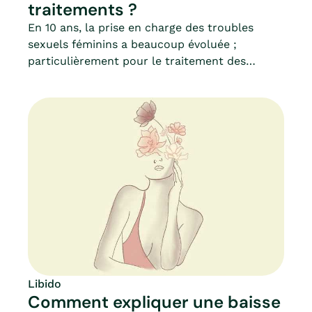
traitements ?
En 10 ans, la prise en charge des troubles
sexuels féminins a beaucoup évoluée ;
particulièrement pour le traitement des
troubles de la libido.Améliorant la prise en
charge thérapeutique et la compréhension des
dysfonctions sexuelles féminines, nous
parlerons des phytothérapies, des traitements
médicamenteux actuels et des traitements en
cours de développement.Définition,
traitements et impact au quotidien, Mia vous
informe des dernières nouveautés en matière
de santé sexuelle liée à la baisse de libido chez
la femme.
Libido
Comment expliquer une baisse