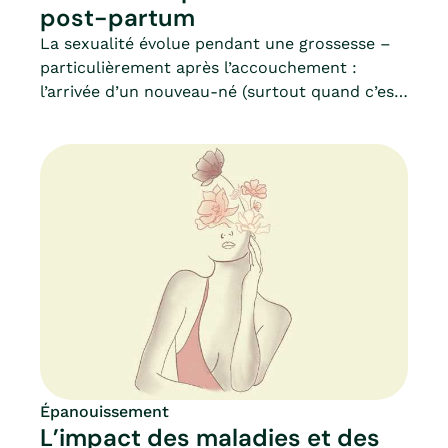
post-partum
La sexualité évolue pendant une grossesse –
particulièrement après l’accouchement :
l’arrivée d’un nouveau-né (surtout quand c’est
le premier !) bouleverse la vie de couple, sa
libido, et ses habitudes. Et c’est normal.Il ne
s’agit pas de parler d’un retour à la « normale
» mais plutôt de s’adapter au mieux pendant
un temps. C’est aussi une période où le couple
doit être plus soudé que jamais, et où la vie de
la maman est forcément chamboulée.Mia vous
accompagne au mieux durant cette période du
post-partum.
Épanouissement
L’impact des maladies et des