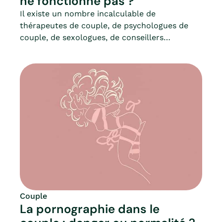
ne fonctionne pas ?
Il existe un nombre incalculable de
thérapeutes de couple, de psychologues de
couple, de sexologues, de conseillers
conjugaux, bref, de différentes approches de
la thérapie conjugale : il n’est donc pas si
simple de s’orienter.Or, en cas de difficultés au
sein du couple, savoir s’orienter est
fondamental, afin d’obtenir des résultats
positifs. En effet, selon la nature des
difficultés personnelles et/ou
interpersonnelles que l’on peut vivre au sein
du couple, chaque approche n’aura pas la
même efficacité.Définition d’une thérapie de
couple, approches possibles, quand et qui
consulter : Mia fait le point.
Couple
La pornographie dans le