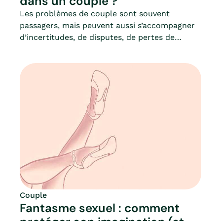
dans un couple ?
Les problèmes de couple sont souvent
passagers, mais peuvent aussi s’accompagner
d’incertitudes, de disputes, de pertes de
confiance… Et ces problèmes finissent par
gâcher la vie au quotidien lorsqu’ils se
répètent et se ressemblent.Comment gérer
ces crises ? Qu’est-ce qu’elles signifient ?
Comment éviter ces disputes, qui malgré
l’amour, semblent inévitables ?Résoudre ses
problèmes dans le couple, gérer un conflit, à
qui en parler : Mia fait le point.
Couple
Fantasme sexuel : comment