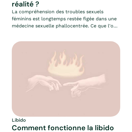
réalité ?
La compréhension des troubles sexuels
féminins est longtemps restée figée dans une
médecine sexuelle phallocentrée. Ce que l'on
pouvait auparavant nommer « frigidité »
n'aurait plus aucun sens aujourd'hui. D’autres
notions ont donc depuis remplacé ce terme :
nous pouvons parler d’anorgasmie,
d’anaphrodisie, ou encore de troubles du désir
hypoactif (un manque de libido).
Libido
Comment fonctionne la libido