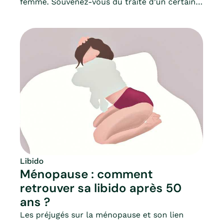
femme. Souvenez-vous du traité d’un certain
docteur en médecine, M.D.T de Bienville, et de
son ouvrage intitulé La nymphomanie ou le
traité de la fureur utérine, paru en
1886...Glaçant, quand on y repense.Définit
comme une pathologie violente, venant de
l’utérus, et qui donna le concept “d’hystérie”,
où en sommes-nous aujourd’hui, au regard de
cette compréhension (misogyne ?) de l’époque,
et de la description d’un symptôme que l’on
nomme maintenant hypersexualité ? Mia
déconstruit pour vous le mythe autour de la
nymphomanie.
Libido
Ménopause : comment
retrouver sa libido après 50
ans ?
Les préjugés sur la ménopause et son lien