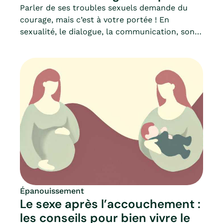
Parler de ses troubles sexuels demande du
courage, mais c’est à votre portée ! En
sexualité, le dialogue, la communication, sont
des facteurs déterminants. Pas seulement
pour progresser dans nos relations, mais aussi
lorsqu’on doit résoudre certaines
difficultés.Comment savoir si on doit consulter
? Et plus important, vers qui s’orienter ?Parce
que Mia espère une sexualité libre et
décomplexée toutes les femmes, osez prendre
la parole. Tous les problèmes sexuels ont une
solution !
Épanouissement
Le sexe après l’accouchement :
les conseils pour bien vivre le