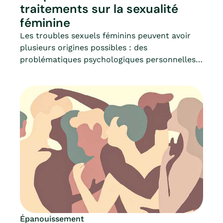
traitements sur la sexualité
féminine
Les troubles sexuels féminins peuvent avoir
plusieurs origines possibles : des
problématiques psychologiques personnelles,
des problèmes relationnels, des facteurs
éducatifs, des événements de vie et des
facteurs physiologiques ; comme certains
troubles hormonaux, le tabac ou encore
certaines maladies.En général, il existe
plusieurs petits facteurs présents en même
temps. Et parmi ces facteurs, on retrouve les
maladies chroniques et leurs traitements.En
réalité, toute maladie peut avoir un impact sur
la sexualité féminine ; Mia fait le point.
Épanouissement