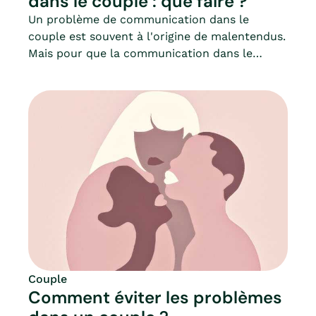
dans le couple : que faire ?
Un problème de communication dans le
couple est souvent à l'origine de malentendus.
Mais pour que la communication dans le
couple soit possible, encore faut-il se
comprendre… Car l’échange peut vite se
transformer en dispute, sans avoir pour autant
compris les attentes de son ou sa partenaire.
Et par conséquent, sans pouvoir y
répondre.Problème de communication dans le
couple, disputes, déceptions ou frustrations,
Mia vous donne des pistes afin de mieux
communiquer, mais surtout, mieux
comprendre l’autre à travers la nécessité de
s’exprimer librement.
Couple
Comment éviter les problèmes