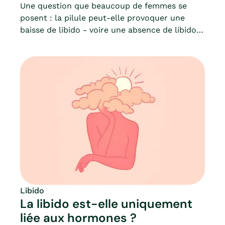
Une question que beaucoup de femmes se
posent : la pilule peut-elle provoquer une
baisse de libido - voire une absence de libido ?
Même si les sexologues ne Mia.co ne sont pas
médecins, elles peuvent vous recommander un
changement de pilule (ou de contraception)
ou simplement vous informer de façon claire
et précise sur les moyens de contraception,
lors d’une consultation en ligne. Mia fait le
point sur le mode de fonctionnement de la
pilule, et ses effets possibles sur la libido.
Libido
La libido est-elle uniquement
liée aux hormones ?