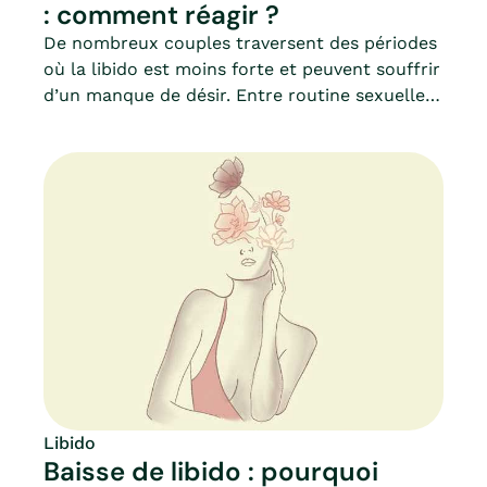
: comment réagir ?
De nombreux couples traversent des périodes
où la libido est moins forte et peuvent souffrir
d’un manque de désir. Entre routine sexuelle,
course frénétique à l’orgasme, injonctions ou
manque de communication, la vie sexuelle des
couples tient parfois à peu de choses. Fatigue,
stress ou anxiété, préoccupations
professionnelles, familiales, rythmes décalés,
sont autant d'obstacles qui peuvent freiner la
libido. Comment expliquer ces baisses de
libido malgré tout, et malgré l’amour ?
Pourquoi ne faut-il pas dramatiser ces
situations ? Et surtout, comment raviver la
flamme dans son couple ?
Libido
Baisse de libido : pourquoi