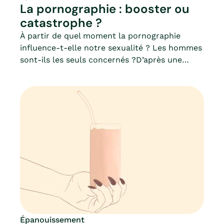
La pornographie : booster ou
catastrophe ?
À partir de quel moment la pornographie
influence-t-elle notre sexualité ? Les hommes
sont-ils les seuls concernés ?D’après une
étude Ifop de 2014, nos comportements
sexuels sont largement déterminés par notre
consommation de porno : épilation, source de
complexes, pratiques sexuelles… Elle semble
même augmenter le risque de dysfonctions
sexuelles.Mia fait le point pour vous sur les
conséquences liées à la pornographie,
notamment chez les plus jeunes.
Épanouissement