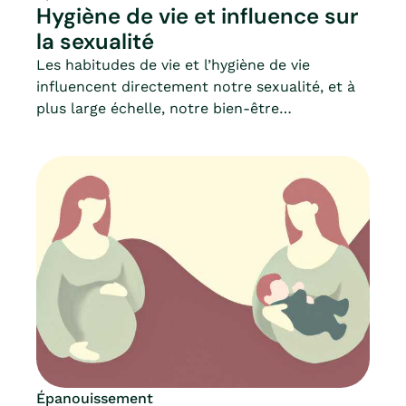
Hygiène de vie et influence sur
la sexualité
Les habitudes de vie et l’hygiène de vie
influencent directement notre sexualité, et à
plus large échelle, notre bien-être
général. Comment alors adopter les bons
gestes ? Quelle alimentation privilégier pour
rester en bonne santé ? Comment entretenir
un bon état hormonal, hormones qui, nous le
savons, ont un réel impact dans notre vie de
tous les jours ? Sommeil, alimentation, sport…
Mia fait le point sur l’impact de l’hygiène de vie
(corporelle et psychologique) sur la sexualité.
Épanouissement