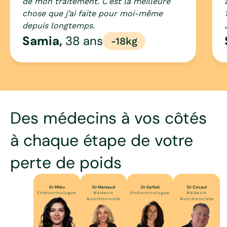
de mon traitement. C’est la meilleure
chose que j’ai faite pour moi-même
depuis longtemps.
Samia,
38 ans
-18kg
Slide 2 of 4.
Des médecins à vos côtés
à chaque étape de votre
perte de poids
Dr Mitru
Dr Marsaud
Dr Sarfati
Dr Cocaul
Endrocrinologue
Médecin
Endrocrinologue
Médecin
Nutritionniste
Nutritionniste