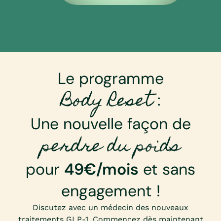
Le programme
Body Reset
:
Une nouvelle façon de
perdre du poids
pour
49€/mois
et
sans
engagement
!
Discutez avec un médecin des nouveaux
traitements GLP-1. Commencez dès maintenant