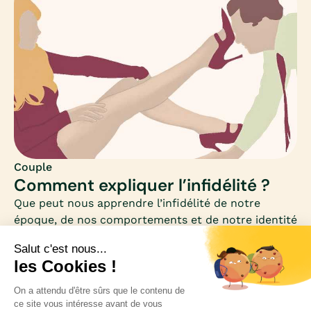
pour sauver son couple à tout prix ? Quelles
attitudes adopter ?Bien vivre les changements au
sein du couple, les rencontres, les enfants ou les
évolutions personnelles, Mia donne des pistes à
celles et ceux qui veulent sauver leur couple.
Couple
Comment expliquer l’infidélité ?
Que peut nous apprendre l’infidélité de notre
époque, de nos comportements et de notre identité
intime ?À la lumière des applications de rencontres
extraconjugales (Gleeden pour n’en citer qu’une) et
de l’ère numérique, l’infidélité n’a jamais été aussi
accessible ; et pose ainsi la question des
limites.Toute la question étant de savoir à partir de