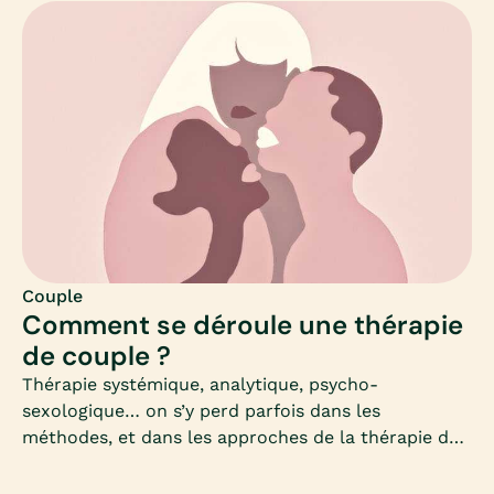
essoufflée, mais c’est aussi l’opportunité de
découvrir une nouvelle sexualité, plus profonde,
plus consciente et sans angoisse de fréquence ou
de rythme. Mia fait le point.
Couple
Comment se déroule une thérapie
de couple ?
Thérapie systémique, analytique, psycho-
sexologique… on s’y perd parfois dans les
méthodes, et dans les approches de la thérapie de
couple. Par exemple, comment choisir sa thérapie ?
Combien d’approches thérapeutiques existent ?