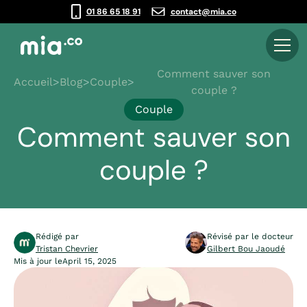
01 86 65 18 91
contact@mia.co
Comment sauver son
Accueil
>
Blog
>
Couple
>
couple ?
Couple
Comment sauver son
couple ?
Rédigé par
Révisé par le docteur
Tristan Chevrier
Gilbert Bou Jaoudé
Mis à jour le
April 15, 2025