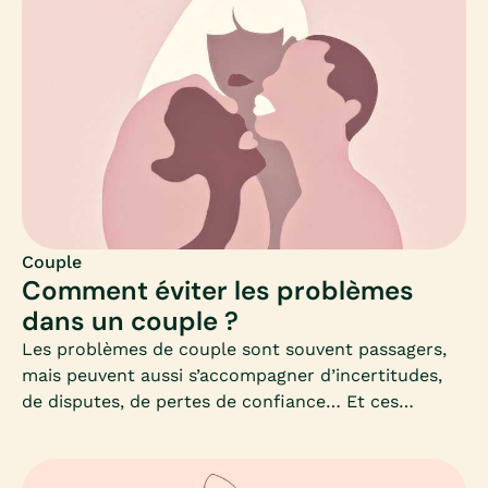
partenaire. Et par conséquent, sans pouvoir y
répondre.Problème de communication dans le
couple, disputes, déceptions ou frustrations, Mia
vous donne des pistes afin de mieux communiquer,
mais surtout, mieux comprendre l’autre à travers la
nécessité de s’exprimer librement.
Couple
Comment éviter les problèmes
dans un couple ?
Les problèmes de couple sont souvent passagers,
mais peuvent aussi s’accompagner d’incertitudes,
de disputes, de pertes de confiance… Et ces
problèmes finissent par gâcher la vie au quotidien
lorsqu’ils se répètent et se ressemblent.Comment
gérer ces crises ? Qu’est-ce qu’elles signifient ?