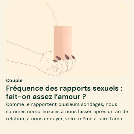
construisons.Protéger son imagination, c’est donc
toujours pouvoir imaginer de nouveau.Mais
préservons-nous toujours notre imaginaire ?
Quelles sont les pratiques où les situations qui
peuvent nuire à notre imagination ? Et à plus large
échelle, à notre désir ?Mia analyse pour vous le
rapport existant entre le porno (et la notion
d’anonymat notamment) et notre imaginaire sexuel
: lorsque le porno tient les rênes de notre désir,
réapprenons à imaginer par nous même.
Couple
Fréquence des rapports sexuels :
fait-on assez l’amour ?
Comme le rapportent plusieurs sondages, nous
sommes nombreux.ses à nous lasser après un an de
relation, à nous ennuyer, voire même à faire l’amour
sans en avoir envie… Pour autant, est-ce une
catastrophe ?La passion des débuts s’est peut-être