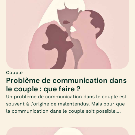
visionnage à deux, quelle est la place aujourd’hui de
la pornographie dans le couple ? Quand faut-il
s’inquiéter de la consommation de porno de son/sa
partenaire ?Le principal risque étant que l’addiction
au porno puisse prendre le pas sur la vie sexuelle.
Mia fait le point.
Couple
Problème de communication dans
le couple : que faire ?
Un problème de communication dans le couple est
souvent à l'origine de malentendus. Mais pour que
la communication dans le couple soit possible,
encore faut-il se comprendre… Car l’échange peut
vite se transformer en dispute, sans avoir pour
autant compris les attentes de son ou sa