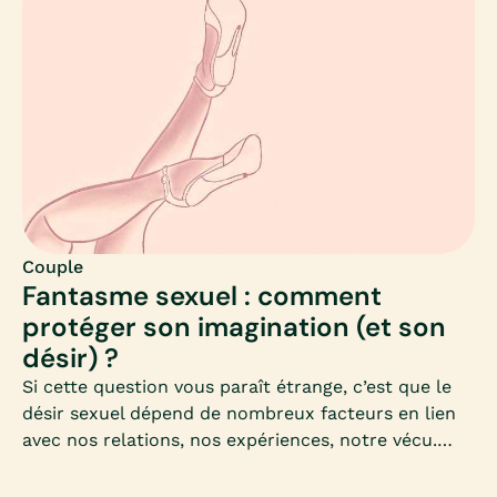
Comment éviter ces disputes, qui malgré l’amour,
semblent inévitables ?Résoudre ses problèmes
dans le couple, gérer un conflit, à qui en parler :
Mia fait le point.
Couple
Fantasme sexuel : comment
protéger son imagination (et son
désir) ?
Si cette question vous paraît étrange, c’est que le
désir sexuel dépend de nombreux facteurs en lien
avec nos relations, nos expériences, notre vécu.
Mais aussi tout au long de la vie, avec notre
imaginaire sexuel ou les fantasmes que nous