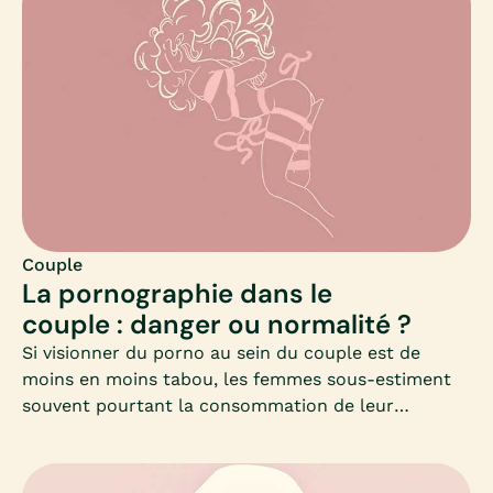
fondamental, afin d’obtenir des résultats positifs.
En effet, selon la nature des difficultés
personnelles et/ou interpersonnelles que l’on peut
vivre au sein du couple, chaque approche n’aura pas
la même efficacité.Définition d’une thérapie de
couple, approches possibles, quand et qui
consulter : Mia fait le point.
Couple
La pornographie dans le
couple : danger ou normalité ?
Si visionner du porno au sein du couple est de
moins en moins tabou, les femmes sous-estiment
souvent pourtant la consommation de leur
partenaire, comme le rapporte un sondage ifop de
2014 (« La pornographie dans le couple : la fin d’un
tabou ? »).Entre honte, plaisir solitaire ou