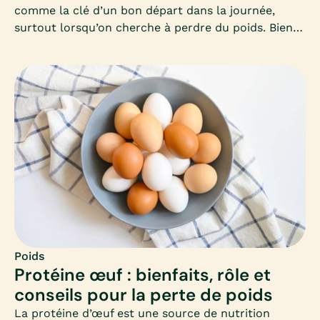
comme la clé d’un bon départ dans la journée,
surtout lorsqu’on cherche à perdre du poids. Bien
le composer permet d’éviter les fringales, de
stabiliser la glycémie et de favoriser un
métabolisme actif toute la matinée. Mais encore
faut-il savoir quels aliments privilégier et comment
équilibrer ce premier repas.
Poids
Protéine œuf : bienfaits, rôle et
conseils pour la perte de poids
La protéine d’œuf est une source de nutrition