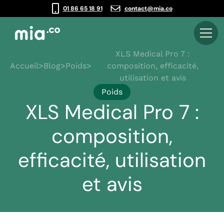
01 86 65 18 91
contact@mia.co
XLS Medical Pro 7 :
Accueil
>
Blog
>
Poids
>
composition, efficacité,
utilisation et avis
Poids
XLS Medical Pro 7 :
composition,
efficacité, utilisation
et avis