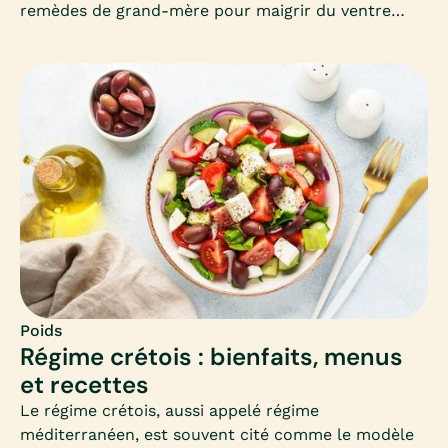
remèdes de grand-mère pour maigrir du ventre
séduisent par leur simplicité et leur côté naturel.
Mais que valent-ils vraiment ? Découvrons
ensemble les astuces les plus connues, leur
efficacité et les précautions à connaître.
Poids
Régime crétois : bienfaits, menus
et recettes
Le régime crétois, aussi appelé régime
méditerranéen, est souvent cité comme le modèle