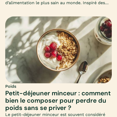
d’alimentation le plus sain au monde. Inspiré des
habitudes des habitants de Crète, il mise sur la
simplicité, les produits frais et les bonnes graisses.
Mais peut-il vraiment aider à maigrir ? Comment
l’adapter en hiver ? Voici un guide complet pour
comprendre et adopter ce mode d’alimentation
équilibré.
Poids
Petit-déjeuner minceur : comment
bien le composer pour perdre du
poids sans se priver ?
Le petit-déjeuner minceur est souvent considéré