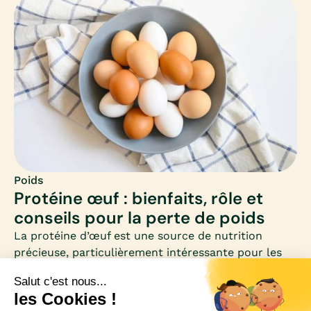
métabolisme actif toute la matinée. Mais encore
faut-il savoir quels aliments privilégier et comment
équilibrer ce premier repas.
Poids
Protéine œuf : bienfaits, rôle et
conseils pour la perte de poids
La protéine d’œuf est une source de nutrition
précieuse, particulièrement intéressante pour les
femmes qui souhaitent perdre du poids. Riche en
acides aminés essentiels et faible en calories, elle
se distingue comme un allié minceur et santé.