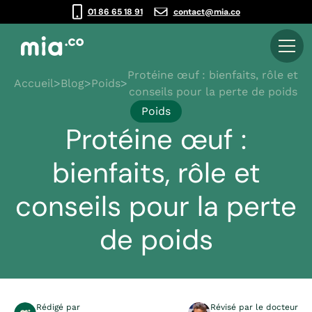
01 86 65 18 91
contact@mia.co
Protéine œuf : bienfaits, rôle et
Accueil
>
Blog
>
Poids
>
conseils pour la perte de poids
Poids
Protéine œuf :
bienfaits, rôle et
conseils pour la perte
de poids
Rédigé par
Révisé par le docteur