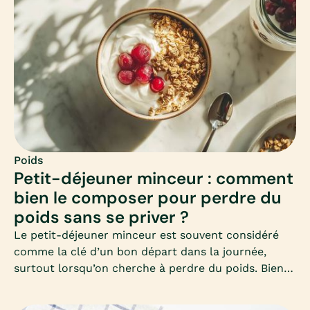
l’adapter en hiver ? Voici un guide complet pour
comprendre et adopter ce mode d’alimentation
équilibré.
Poids
Petit-déjeuner minceur : comment
bien le composer pour perdre du
poids sans se priver ?
Le petit-déjeuner minceur est souvent considéré
comme la clé d’un bon départ dans la journée,
surtout lorsqu’on cherche à perdre du poids. Bien
le composer permet d’éviter les fringales, de
stabiliser la glycémie et de favoriser un