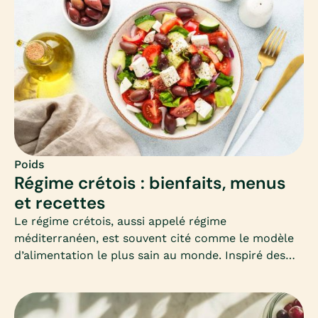
efficacité et les précautions à connaître.
Poids
Régime crétois : bienfaits, menus
et recettes
Le régime crétois, aussi appelé régime
méditerranéen, est souvent cité comme le modèle
d’alimentation le plus sain au monde. Inspiré des
habitudes des habitants de Crète, il mise sur la
simplicité, les produits frais et les bonnes graisses.
Mais peut-il vraiment aider à maigrir ? Comment