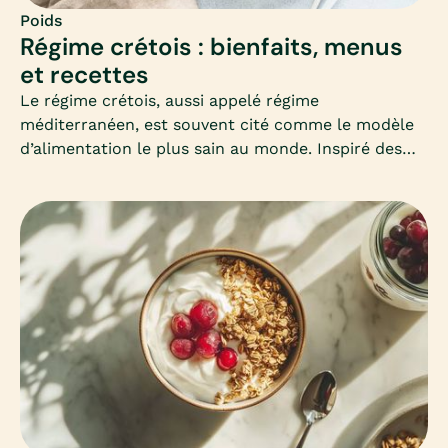
Poids
Régime crétois : bienfaits, menus
et recettes
Le régime crétois, aussi appelé régime
méditerranéen, est souvent cité comme le modèle
d’alimentation le plus sain au monde. Inspiré des
habitudes des habitants de Crète, il mise sur la
simplicité, les produits frais et les bonnes graisses.
Mais peut-il vraiment aider à maigrir ? Comment
l’adapter en hiver ? Voici un guide complet pour
comprendre et adopter ce mode d’alimentation
équilibré.