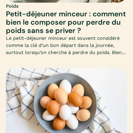
Poids
Petit-déjeuner minceur : comment
bien le composer pour perdre du
poids sans se priver ?
Le petit-déjeuner minceur est souvent considéré
comme la clé d’un bon départ dans la journée,
surtout lorsqu’on cherche à perdre du poids. Bien
le composer permet d’éviter les fringales, de
stabiliser la glycémie et de favoriser un
métabolisme actif toute la matinée. Mais encore
faut-il savoir quels aliments privilégier et comment
équilibrer ce premier repas.