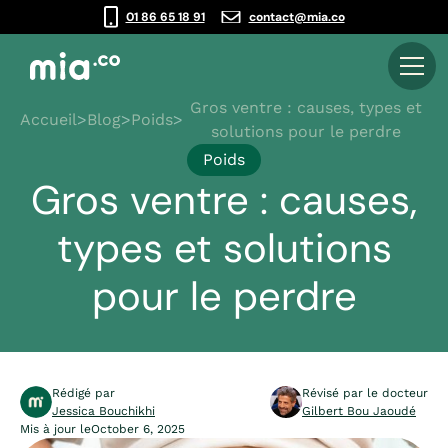
01 86 65 18 91
contact@mia.co
Gros ventre : causes, types et
Accueil
>
Blog
>
Poids
>
solutions pour le perdre
Poids
Gros ventre : causes,
types et solutions
pour le perdre
Rédigé par
Révisé par le docteur
Jessica Bouchikhi
Gilbert Bou Jaoudé
Mis à jour le
October 6, 2025