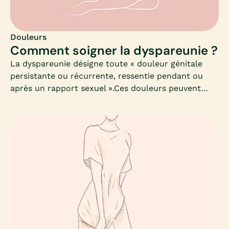
Douleurs
Comment soigner la dyspareunie ?
La dyspareunie désigne toute « douleur génitale
persistante ou récurrente, ressentie pendant ou
après un rapport sexuel ».Ces douleurs peuvent
même parfois rendre la pénétration vaginale
impossible, et on estime par ailleurs, que près de
20% des femmes souffrent de ces symptômes. Mais
comment déterminer une cause médicale
(physiologique et/ou physique) de ces douleurs
pelviennes ?En effet, on oublie souvent de préciser
que les douleurs ressenties lors d’un rapport ne
sont pas forcément pathologiques : elles peuvent
par exemple intervenir selon les situations, les
pratiques, les partenaires…Un certain nombre de
facteurs peuvent donc interférer avec le plaisir lors