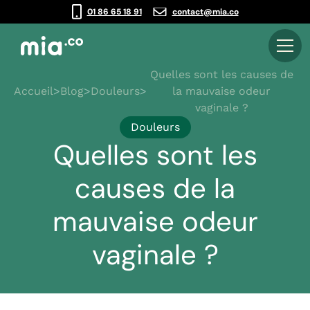
01 86 65 18 91
contact@mia.co
Quelles sont les causes de
Accueil
>
Blog
>
Douleurs
>
la mauvaise odeur
vaginale ?
Douleurs
Quelles sont les
causes de la
mauvaise odeur
vaginale ?