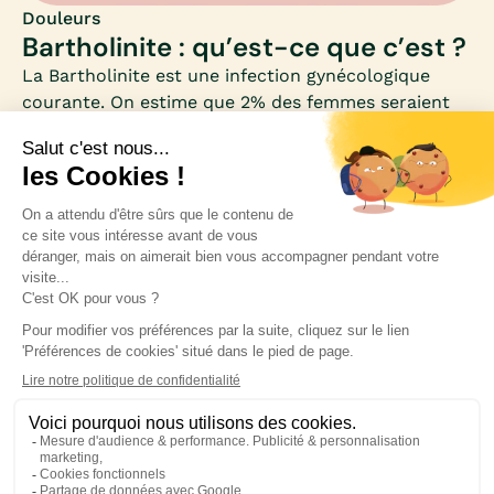
Douleurs
Bartholinite : qu’est-ce que c’est ?
La Bartholinite est une infection gynécologique
courante. On estime que 2% des femmes seraient
concernées par cette infection au cours de leur vie,
principalement entre 20 et 29 ans. Comment se
manifeste cette inflammation (d’origine infectieuse)
de la glande de Bartholin ? Comment guérir un
abcès ou un kyste de la région vulvaire ? Mia fait le
point sur les causes et les traitements de la
Bartholinite.
Inscrivez-vous à notre newsletter pour rester
informée des nouveautés médicales.