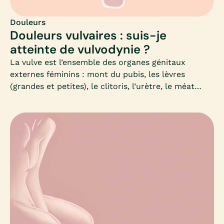
Douleurs
Douleurs vulvaires : suis-je
atteinte de vulvodynie ?
La vulve est l’ensemble des organes génitaux
externes féminins : mont du pubis, les lèvres
(grandes et petites), le clitoris, l’urètre, le méat
urinaire, le vestibule et les glandes vestibulaires.On
parle de vulvodynie lorsqu’on éprouve de la douleur
sur ces parties intimes : elle est définie comme une
douleur chronique ou périodique, souvent localisée
sur toute la vulve.Ces douleurs vulvaires ne
présentent pas forcément de lésions, peuvent
s’estomper, et réapparaitre.Quels sont les
symptômes d’une vulvodynie ? Existe-t-il plusieurs
formes de vulvodynie ? Quels sont les causes et les
traitements ?Symptômes, diagnostic, causes et
traitements, Mia fait le point.