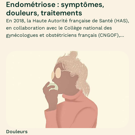
Endométriose : symptômes,
douleurs, traitements
En 2018, la Haute Autorité française de Santé (HAS),
en collaboration avec le Collège national des
gynécologues et obstétriciens français (CNGOF),
formule une nouvelle série de recommandations
concernant la prise en charge de l’endométriose.Et
le diagnostic est sans appel : « L’endométriose est
une maladie mal repérée, avec une prise en charge
insuffisamment coordonnée, entraînant un retard
diagnostic et une errance des femmes ».Alors, quels
sont les objectifs actuels ? Comment traiter les
symptômes de l'endométriose ?D’abord permettre
à toutes les femmes de profiter du même parcours
de soins, et informer davantage la population
féminine de cette pathologie. Retour étape par
étape sur la prise en charge, l’évaluation, les
traitements et les cas d’infertilité.
Douleurs