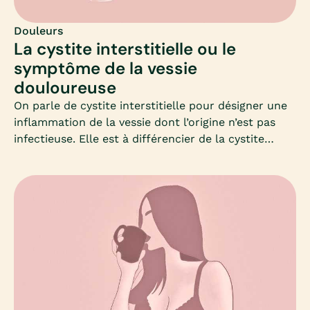
Douleurs
La cystite interstitielle ou le
symptôme de la vessie
douloureuse
On parle de cystite interstitielle pour désigner une
inflammation de la vessie dont l’origine n’est pas
infectieuse. Elle est à différencier de la cystite
“classique” et se manifeste par des douleurs au-
dessus de la vessie, au niveau de la partie inférieure
de l’abdomen ou dans le bassin. Un examen de la
vessie à l’aide d’un tube souple à fibres optiques
(cystoscopie) est nécessaire pour valider le
diagnostic, souvent accompagné d’une biopsie de la
vessie. Si la cystite interstitielle est considérée
comme une maladie incurable, il est possible de
soigner les symptômes : un changement de régime
alimentaire peut être conseillé, un changement