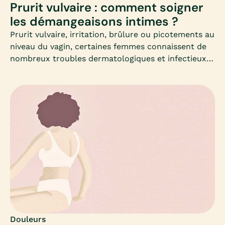
Prurit vulvaire : comment soigner
les démangeaisons intimes ?
Prurit vulvaire, irritation, brûlure ou picotements au
niveau du vagin, certaines femmes connaissent de
nombreux troubles dermatologiques et infectieux à
l’origine de ces désagréments. Malheureusement,
ces maladies vulvaires sont encore trop peu
diagnostiquées et sous traitées.Causes, symptômes
et traitements : Mia s’intéresse à ces
démangeaisons intimes qui peuvent intervenir à
différentes périodes ; après un rapport sexuel, lors
de la grossesse ou après l’accouchement, lors de la
ménopause…
Douleurs