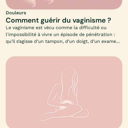
Douleurs
Comment guérir du vaginisme ?
Le vaginisme est vécu comme la difficulté ou
l'impossibilité à vivre un épisode de pénétration :
qu’il s’agisse d’un tampon, d’un doigt, d’un examen
gynécologique ou d’un rapport sexuel…Le
vaginisme est donc d’abord un enjeu de santé. Et
bien que ce problème soit fréquent, les femmes
restent souvent dans le silence face à ce
trouble.L’enjeu réel est de pouvoir nous informer et
sensibiliser les femmes autour de ce problème,
sortir du silence, afin de leur proposer des
thérapies adaptées.En gardant toujours à l’esprit
que le vaginisme se soigne bien.