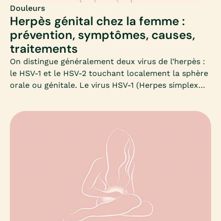
Douleurs
Herpès génital chez la femme :
prévention, symptômes, causes,
traitements
On distingue généralement deux virus de l’herpès :
le HSV-1 et le HSV-2 touchant localement la sphère
orale ou génitale. Le virus HSV-1 (Herpes simplex
virus de type 1) se retrouve généralement autour de
la bouche (herpès labial/facial) et se transmet par
contact des muqueuses buccales. Mais avec
l’augmentation des risques liés au sexe oral non
protégé, le HSV-1 peut aussi être transmis par
contact oro-génital. Quant au virus de l’herpès de
type 2 (HSV-2), il se transmet presque
exclusivement lors d’un contact sexuel et cause
des infections uro-génitales : on parle d’herpès
génital et il peut aussi toucher la zone anale. Mia
fait le point.