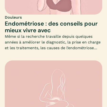
dans les habitudes ou les rythmes de miction, et
des médicaments peuvent être prescrits pour
calmer les douleurs.Mia fait le point.
Douleurs
Endométriose : des conseils pour
mieux vivre avec
Même si la recherche travaille depuis quelques
années à améliorer le diagnostic, la prise en charge
et les traitements, les causes de l’endométriose
sont encore à ce jour assez mystérieuses, ne
permettant toujours pas de dépistage.Il est
cependant possible de mieux vivre avec. Mia fait le
point et vous accompagne dans vos démarches au
quotidien.