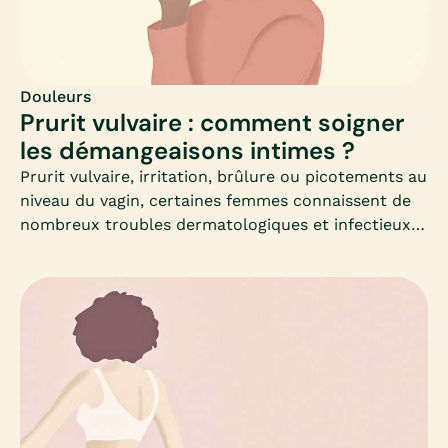
de soins, et informer davantage la population
féminine de cette pathologie. Retour étape par
étape sur la prise en charge, l’évaluation, les
traitements et les cas d’infertilité.
Douleurs
Prurit vulvaire : comment soigner
les démangeaisons intimes ?
Prurit vulvaire, irritation, brûlure ou picotements au
niveau du vagin, certaines femmes connaissent de
nombreux troubles dermatologiques et infectieux à
l’origine de ces désagréments. Malheureusement,
ces maladies vulvaires sont encore trop peu
diagnostiquées et sous traitées.Causes, symptômes
et traitements : Mia s’intéresse à ces
démangeaisons intimes qui peuvent intervenir à
différentes périodes ; après un rapport sexuel, lors
de la grossesse ou après l’accouchement, lors de la
ménopause…