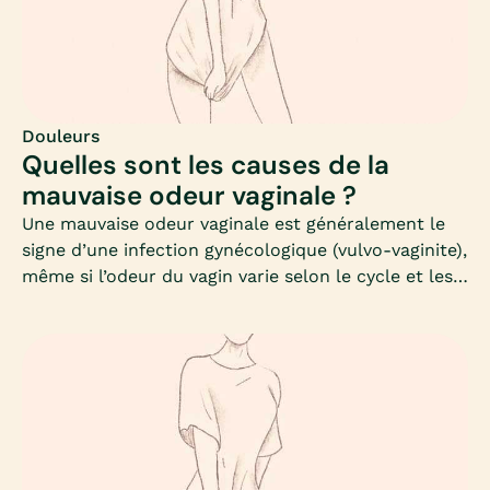
safe sex (dans les pays les plus développés), et les
conséquences graves sur la santé reproductive de
certaines IST non diagnostiquées et traitées à
temps, Mia fait le point.
Douleurs
Quelles sont les causes de la
mauvaise odeur vaginale ?
Une mauvaise odeur vaginale est généralement le
signe d’une infection gynécologique (vulvo-vaginite),
même si l’odeur du vagin varie selon le cycle et les
périodes de la vie. En fait, le vagin est tout un
écosystème, qui entretient le bon équilibre de sa
flore grâce à ses bactéries !Donc, chaque vagin a «
son » odeur, du fait des sécrétions vaginales ; une
odeur vaginale forte ne veut absolument pas dire
qu’il s’agit d’un manque d’hygiène. Par contre, c’est
souvent le signe d’un déséquilibre de la flore
vaginale, causé par une prolifération de