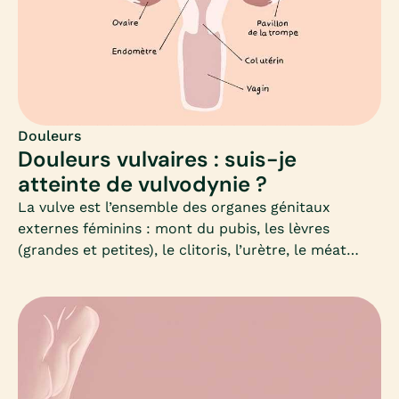
Douleurs
Douleurs vulvaires : suis-je
atteinte de vulvodynie ?
La vulve est l’ensemble des organes génitaux
externes féminins : mont du pubis, les lèvres
(grandes et petites), le clitoris, l’urètre, le méat
urinaire, le vestibule et les glandes vestibulaires.On
parle de vulvodynie lorsqu’on éprouve de la douleur
sur ces parties intimes : elle est définie comme une
douleur chronique ou périodique, souvent localisée
sur toute la vulve.Ces douleurs vulvaires ne
présentent pas forcément de lésions, peuvent