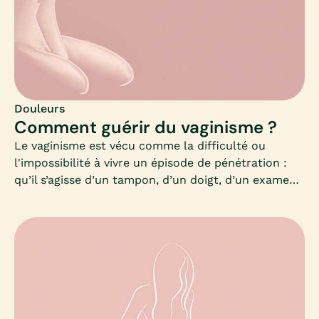
s’estomper, et réapparaitre.Quels sont les
symptômes d’une vulvodynie ? Existe-t-il plusieurs
formes de vulvodynie ? Quels sont les causes et les
traitements ?Symptômes, diagnostic, causes et
traitements, Mia fait le point.
Douleurs
Comment guérir du vaginisme ?
Le vaginisme est vécu comme la difficulté ou
l'impossibilité à vivre un épisode de pénétration :
qu’il s’agisse d’un tampon, d’un doigt, d’un examen
gynécologique ou d’un rapport sexuel…Le
vaginisme est donc d’abord un enjeu de santé. Et
bien que ce problème soit fréquent, les femmes
restent souvent dans le silence face à ce
trouble.L’enjeu réel est de pouvoir nous informer et
sensibiliser les femmes autour de ce problème,
sortir du silence, afin de leur proposer des
thérapies adaptées.En gardant toujours à l’esprit