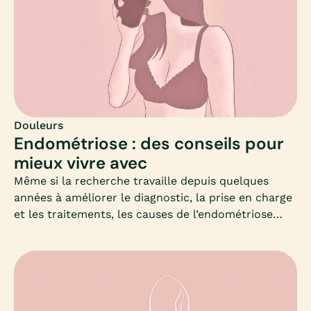
diagnostic, souvent accompagné d’une biopsie de la
vessie. Si la cystite interstitielle est considérée
comme une maladie incurable, il est possible de
soigner les symptômes : un changement de régime
alimentaire peut être conseillé, un changement
dans les habitudes ou les rythmes de miction, et
des médicaments peuvent être prescrits pour
calmer les douleurs.Mia fait le point.
Douleurs
Endométriose : des conseils pour
mieux vivre avec
Même si la recherche travaille depuis quelques
années à améliorer le diagnostic, la prise en charge
et les traitements, les causes de l’endométriose
sont encore à ce jour assez mystérieuses, ne
permettant toujours pas de dépistage.Il est
cependant possible de mieux vivre avec. Mia fait le
point et vous accompagne dans vos démarches au
quotidien.