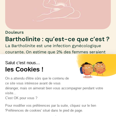
que le vaginisme se soigne bien.
Douleurs
Bartholinite : qu’est-ce que c’est ?
La Bartholinite est une infection gynécologique
courante. On estime que 2% des femmes seraient
concernées par cette infection au cours de leur vie,
principalement entre 20 et 29 ans. Comment se
manifeste cette inflammation (d’origine infectieuse)
de la glande de Bartholin ? Comment guérir un
abcès ou un kyste de la région vulvaire ? Mia fait le
point sur les causes et les traitements de la
Bartholinite.
Inscrivez-vous à notre newsletter pour rester
informée des nouveautés médicales.