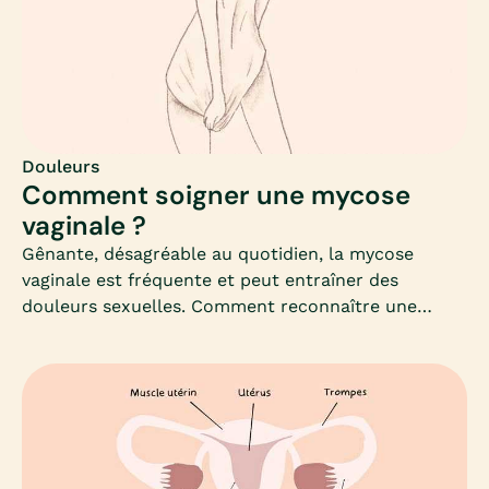
que les douleurs ressenties lors d’un rapport ne
sont pas forcément pathologiques : elles peuvent
par exemple intervenir selon les situations, les
pratiques, les partenaires…Un certain nombre de
facteurs peuvent donc interférer avec le plaisir lors
de la pénétration.
Douleurs
Comment soigner une mycose
vaginale ?
Gênante, désagréable au quotidien, la mycose
vaginale est fréquente et peut entraîner des
douleurs sexuelles. Comment reconnaître une
mycose génitale et ne pas la confondre avec
d’autres pathologies ?Définition, symptômes,
causes et diagnostic, prévention et traitement : Mia
fait le point pour vous.