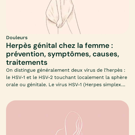
bactéries.Conseils d’hygiène, symptômes qui
doivent vous alerter, Mia fait le point sur les causes
des mauvaises odeurs vaginales.
Douleurs
Herpès génital chez la femme :
prévention, symptômes, causes,
traitements
On distingue généralement deux virus de l’herpès :
le HSV-1 et le HSV-2 touchant localement la sphère
orale ou génitale. Le virus HSV-1 (Herpes simplex
virus de type 1) se retrouve généralement autour de
la bouche (herpès labial/facial) et se transmet par
contact des muqueuses buccales. Mais avec
l’augmentation des risques liés au sexe oral non
protégé, le HSV-1 peut aussi être transmis par
contact oro-génital. Quant au virus de l’herpès de