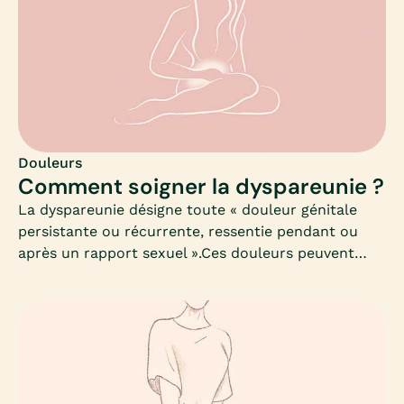
Douleurs
Comment soigner la dyspareunie ?
La dyspareunie désigne toute « douleur génitale
persistante ou récurrente, ressentie pendant ou
après un rapport sexuel ».Ces douleurs peuvent
même parfois rendre la pénétration vaginale
impossible, et on estime par ailleurs, que près de
20% des femmes souffrent de ces symptômes. Mais
comment déterminer une cause médicale
(physiologique et/ou physique) de ces douleurs
pelviennes ?En effet, on oublie souvent de préciser