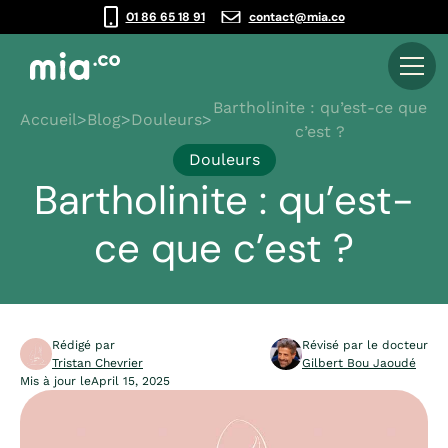
01 86 65 18 91
contact@mia.co
Bartholinite : qu’est-ce que
Accueil
>
Blog
>
Douleurs
>
c’est ?
Douleurs
Bartholinite : qu’est-
ce que c’est ?
Rédigé par
Révisé par le docteur
Tristan Chevrier
Gilbert Bou Jaoudé
Mis à jour le
April 15, 2025