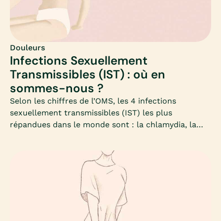
Douleurs
Infections Sexuellement
Transmissibles (IST) : où en
sommes-nous ?
Selon les chiffres de l’OMS, les 4 infections
sexuellement transmissibles (IST) les plus
répandues dans le monde sont : la chlamydia, la
gonorrhée, la syphilis et la trichomonase. On estime
que près de 357 millions de personnes sont
infectées chaque année.Le plus souvent
asymptomatiques, les IST peuvent s’accompagner
de symptômes bénins, qui en compliquent le
diagnostic, et augmentent souvent le risque de
contracter le virus du sida (VIH).Face à cette
recrudescence liée en partie à un relâchement du