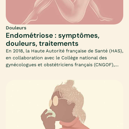
Douleurs
Endométriose : symptômes,
douleurs, traitements
En 2018, la Haute Autorité française de Santé (HAS),
en collaboration avec le Collège national des
gynécologues et obstétriciens français (CNGOF),
formule une nouvelle série de recommandations
concernant la prise en charge de l’endométriose.Et
le diagnostic est sans appel : « L’endométriose est
une maladie mal repérée, avec une prise en charge
insuffisamment coordonnée, entraînant un retard
diagnostic et une errance des femmes ».Alors, quels
sont les objectifs actuels ? Comment traiter les
symptômes de l'endométriose ?D’abord permettre
à toutes les femmes de profiter du même parcours