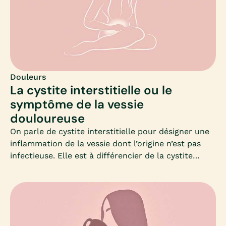
type 2 (HSV-2), il se transmet presque
exclusivement lors d’un contact sexuel et cause
des infections uro-génitales : on parle d’herpès
génital et il peut aussi toucher la zone anale. Mia
fait le point.
Douleurs
La cystite interstitielle ou le
symptôme de la vessie
douloureuse
On parle de cystite interstitielle pour désigner une
inflammation de la vessie dont l’origine n’est pas
infectieuse. Elle est à différencier de la cystite
“classique” et se manifeste par des douleurs au-
dessus de la vessie, au niveau de la partie inférieure
de l’abdomen ou dans le bassin. Un examen de la
vessie à l’aide d’un tube souple à fibres optiques
(cystoscopie) est nécessaire pour valider le