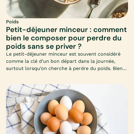
Poids
Petit-déjeuner minceur : comment
bien le composer pour perdre du
poids sans se priver ?
Le petit-déjeuner minceur est souvent considéré
comme la clé d’un bon départ dans la journée,
surtout lorsqu’on cherche à perdre du poids. Bien
le composer permet d’éviter les fringales, de
stabiliser la glycémie et de favoriser un
métabolisme actif toute la matinée. Mais encore
faut-il savoir quels aliments privilégier et comment
équilibrer ce premier repas.