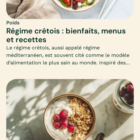
Poids
Régime crétois : bienfaits, menus
et recettes
Le régime crétois, aussi appelé régime
méditerranéen, est souvent cité comme le modèle
d’alimentation le plus sain au monde. Inspiré des
habitudes des habitants de Crète, il mise sur la
simplicité, les produits frais et les bonnes graisses.
Mais peut-il vraiment aider à maigrir ? Comment
l’adapter en hiver ? Voici un guide complet pour
comprendre et adopter ce mode d’alimentation
équilibré.