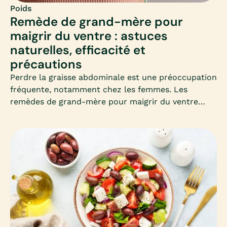
Poids
Remède de grand-mère pour
maigrir du ventre : astuces
naturelles, efficacité et
précautions
Perdre la graisse abdominale est une préoccupation
fréquente, notamment chez les femmes. Les
remèdes de grand-mère pour maigrir du ventre
séduisent par leur simplicité et leur côté naturel.
Mais que valent-ils vraiment ? Découvrons
ensemble les astuces les plus connues, leur
efficacité et les précautions à connaître.