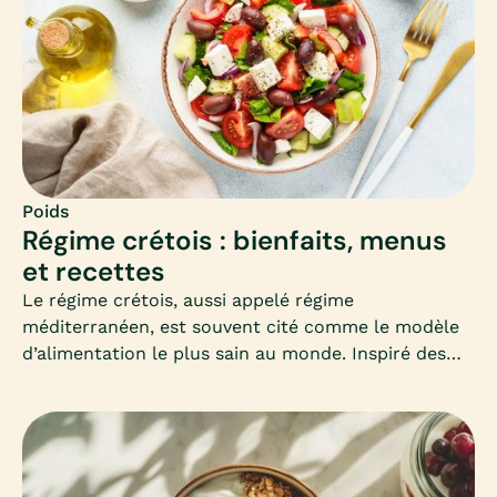
Poids
Régime crétois : bienfaits, menus
et recettes
Le régime crétois, aussi appelé régime
méditerranéen, est souvent cité comme le modèle
d’alimentation le plus sain au monde. Inspiré des
habitudes des habitants de Crète, il mise sur la
simplicité, les produits frais et les bonnes graisses.
Mais peut-il vraiment aider à maigrir ? Comment
l’adapter en hiver ? Voici un guide complet pour
comprendre et adopter ce mode d’alimentation