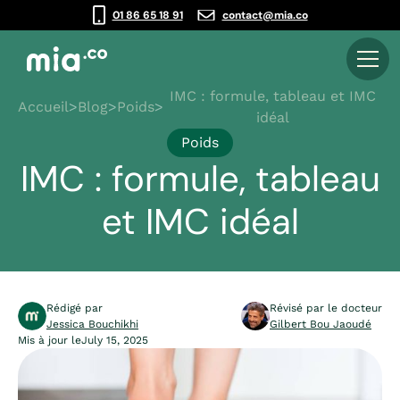
01 86 65 18 91
contact@mia.co
IMC : formule, tableau et IMC
Accueil
>
Blog
>
Poids
>
idéal
Poids
IMC : formule, tableau
et IMC idéal
Rédigé par
Révisé par le docteur
Jessica Bouchikhi
Gilbert Bou Jaoudé
Mis à jour le
July 15, 2025