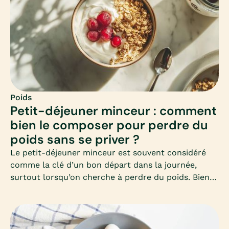
équilibré.
Poids
Petit-déjeuner minceur : comment
bien le composer pour perdre du
poids sans se priver ?
Le petit-déjeuner minceur est souvent considéré
comme la clé d’un bon départ dans la journée,
surtout lorsqu’on cherche à perdre du poids. Bien
le composer permet d’éviter les fringales, de
stabiliser la glycémie et de favoriser un
métabolisme actif toute la matinée. Mais encore
faut-il savoir quels aliments privilégier et comment