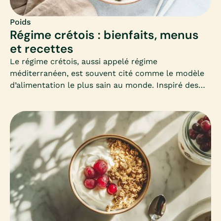
Poids
Régime crétois : bienfaits, menus
et recettes
Le régime crétois, aussi appelé régime
méditerranéen, est souvent cité comme le modèle
d’alimentation le plus sain au monde. Inspiré des
habitudes des habitants de Crète, il mise sur la
simplicité, les produits frais et les bonnes graisses.
Mais peut-il vraiment aider à maigrir ? Comment
l’adapter en hiver ? Voici un guide complet pour
comprendre et adopter ce mode d’alimentation
équilibré.