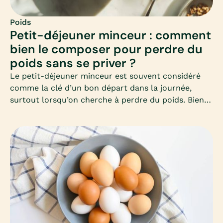
Poids
Petit-déjeuner minceur : comment
bien le composer pour perdre du
poids sans se priver ?
Le petit-déjeuner minceur est souvent considéré
comme la clé d’un bon départ dans la journée,
surtout lorsqu’on cherche à perdre du poids. Bien
le composer permet d’éviter les fringales, de
stabiliser la glycémie et de favoriser un
métabolisme actif toute la matinée. Mais encore
faut-il savoir quels aliments privilégier et comment
équilibrer ce premier repas.