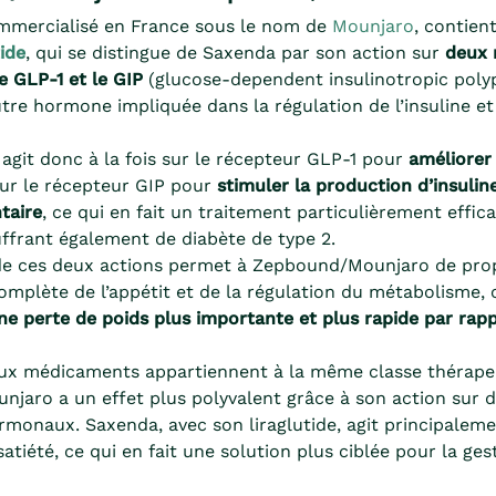
ommercialisé en France sous le nom de
Mounjaro
, contien
tide
, qui se distingue de Saxenda par son action sur
deux 
le GLP-1 et le GIP
(glucose-dependent insulinotropic polyp
tre hormone impliquée dans la régulation de l’insuline et
 agit donc à la fois sur le récepteur GLP-1 pour
améliorer
ur le récepteur GIP pour
stimuler la production d’insulin
ntaire
, ce qui en fait un traitement particulièrement effic
ffrant également de diabète de type 2.
 de ces deux actions permet à Zepbound/Mounjaro de pro
omplète de l’appétit et de la régulation du métabolisme, 
ne perte de poids plus importante et plus rapide par rapp
 deux médicaments appartiennent à la même classe thérape
jaro a un effet plus polyvalent grâce à son action sur 
monaux. Saxenda, avec son liraglutide, agit principaleme
 satiété, ce qui en fait une solution plus ciblée pour la ges