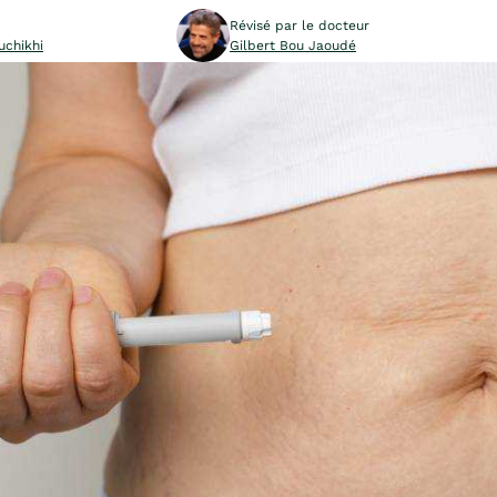
Révisé par le docteur
uchikhi
Gilbert Bou Jaoudé