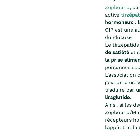
Zepbound
, c
active
tirzépa
hormonaux
:
GIP est une au
du glucose.
Le tirzépatide
de satiété
et s
la prise alime
personnes sou
L’association
gestion plus c
traduire par
u
liraglutide
.
Ainsi, si les
Zepbound/Moun
récepteurs hor
l’appétit et la