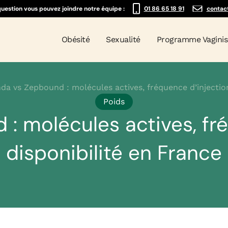
question vous pouvez joindre notre équipe :
01 86 65 18 91
contac
Obésité
Sexualité
Programme Vagini
da vs Zepbound : molécules actives, fréquence d’injection
Poids
: molécules actives, fré
disponibilité en France