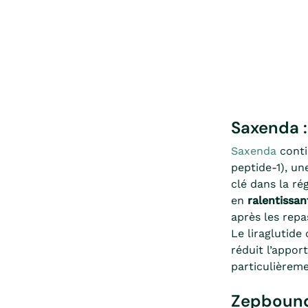
Saxenda :
Saxenda
conti
peptide-1), un
clé dans la ré
en
ralentissan
après les repa
Le liraglutide
réduit l’appor
particulièrem
Zepbound/