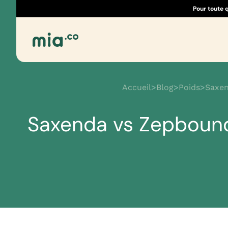
Pour toute 
Accueil
>
Blog
>
Poids
>
Saxen
Saxenda vs Zepbound 