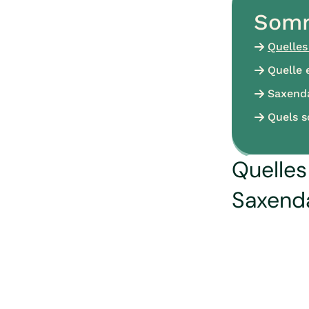
Somm
Quelles
Quelle 
Saxenda
Quels s
Quelles
Saxend