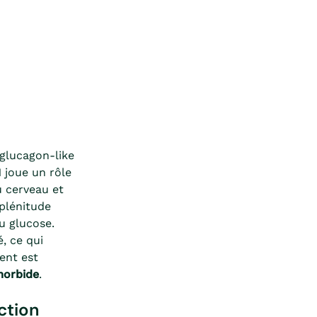
glucagon-like
 joue un rôle
u cerveau et
 plénitude
u glucose.
, ce qui
ment est
morbide
.
ction