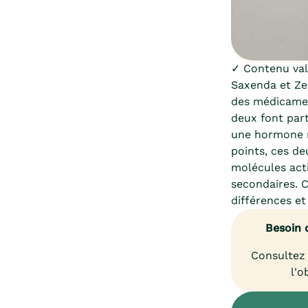
✓ Contenu vali
Saxenda et Ze
des médicamen
deux font par
une hormone na
points, ces d
molécules acti
secondaires. 
différences et 
Besoin 
Consultez 
l'o