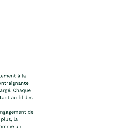
lement à la
ontraignante
hargé. Chaque
ant au fil des
n engagement de
plus, la
 comme un