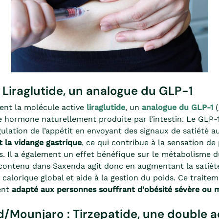
 Liraglutide, un analogue du GLP-1
ent la molécule active
liraglutide
, un
analogue du GLP-1
(
e hormone naturellement produite par l’intestin. Le GLP-1
gulation de l’appétit en envoyant des signaux de satiété a
t la vidange gastrique
, ce qui contribue à la sensation de
s. Il a également un effet bénéfique sur le métabolisme d
 contenu dans Saxenda agit donc en augmentant la satiété
t calorique global et aide à la gestion du poids. Ce traite
ent
adapté aux personnes souffrant d'obésité sévère ou 
Mounjaro : Tirzepatide, une double a