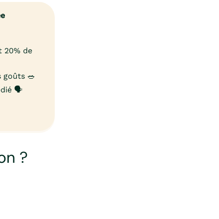
ée
et 20% de
 goûts 🥗
ié 🗣️
on ?