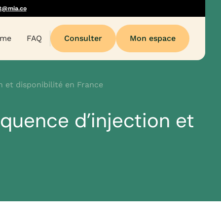
t@mia.co
sme
FAQ
Consulter
Mon espace
 et disponibilité en France
quence d’injection et