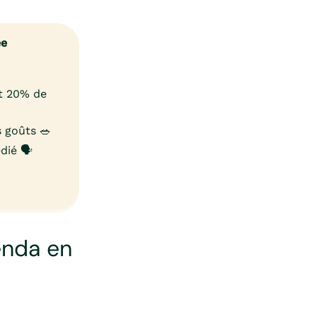
ée
et 20% de
 goûts 🥗
ié 🗣️
enda en