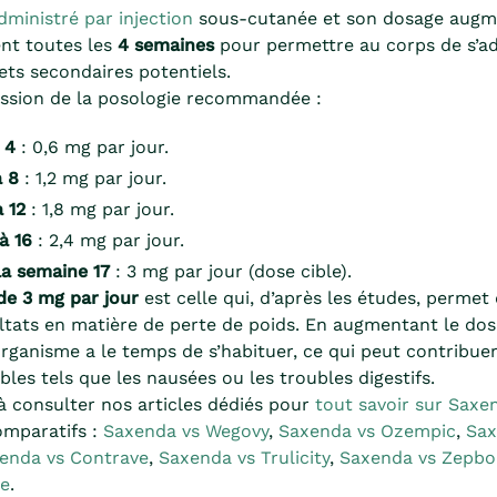
ministré par injection
sous-cutanée et son dosage augm
nt toutes les
4 semaines
pour permettre au corps de s’ad
fets secondaires potentiels.
ression de la posologie recommandée :
 4
: 0,6 mg par jour.
à 8
: 1,2 mg par jour.
 12
: 1,8 mg par jour.
à 16
: 2,4 mg par jour.
la semaine 17
: 3 mg par jour (dose cible).
de 3 mg par jour
est celle qui, d’après les études, permet 
ltats en matière de perte de poids. En augmentant le dos
organisme a le temps de s’habituer, ce qui peut contribuer 
ables tels que les nausées ou les troubles digestifs.
à consulter nos articles dédiés pour
tout savoir sur Saxe
omparatifs :
Saxenda vs Wegovy
,
Saxenda vs Ozempic
,
Sax
enda vs Contrave
,
Saxenda vs Trulicity
,
Saxenda vs Zepb
ne
.