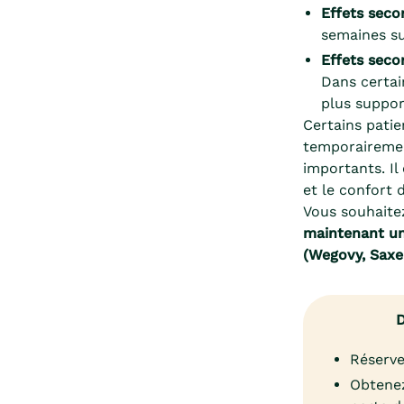
Effets sec
semaines su
Effets seco
Dans certain
plus suppor
Certains patie
temporairement
importants. Il
et le confort 
Vous souhaite
maintenant un
(Wegovy, Saxen
D
Réserve
Obtenez