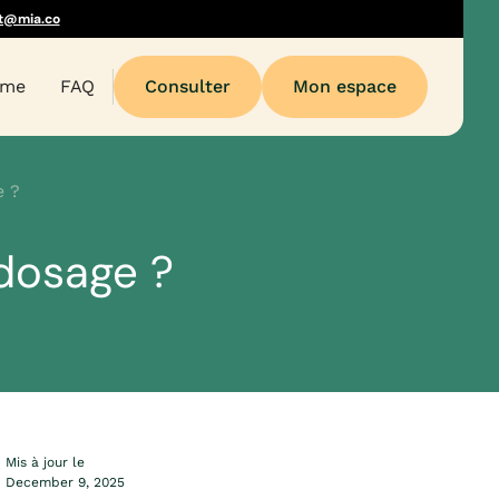
t@mia.co
sme
FAQ
Consulter
Mon espace
e ?
dosage ?
Mis à jour le
December 9, 2025