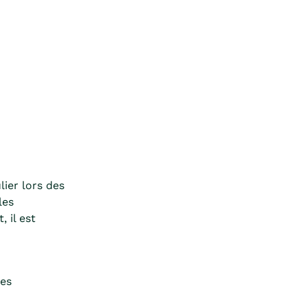
lier lors des
les
 il est
les