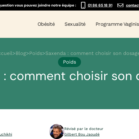
question vous pouvez joindre notre équipe :
01 86 65 18 91
contac
Obésité
Sexualité
Programme Vagini
cueil
>
Blog
>
Poids
>
Saxenda : comment choisir son dosag
Poids
 : comment choisir son 
Révisé par le docteur
uchikhi
Gilbert Bou Jaoudé