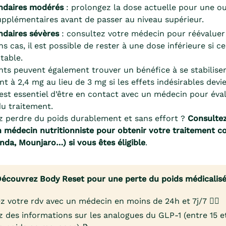
ondaires modérés
: prolongez la dose actuelle pour une o
pplémentaires avant de passer au niveau supérieur.
ndaires sévères
: consultez votre médecin pour réévaluer 
s cas, il est possible de rester à une dose inférieure si cel
table.
nts peuvent également trouver un bénéfice à se stabilise
 à 2,4 mg au lieu de 3 mg si les effets indésirables devi
 est essentiel d’être en contact avec un médecin pour évalu
du traitement.
z perdre du poids durablement et sans effort ?
Consulte
 médecin nutritionniste pour obtenir votre traitement con
da, Mounjaro…) si vous êtes éligible
.
écouvrez Body Reset pour une perte du poids médicalis
z votre rdv avec un médecin en moins de 24h et 7j/7 👨‍⚕️
 des informations sur les analogues du GLP-1 (entre 15 