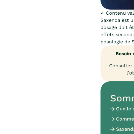
✓ Contenu vali
Saxenda est un
dosage doit êt
effets second
posologie de S
Besoin 
Consultez 
l'o
Somm
Quelle 
Comment
Saxenda