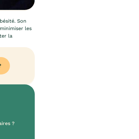
bésité. Son
 minimiser les
er la
?
ires ?