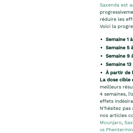
Saxenda est ad
progressiveme
réduire les ef
Voici la prog
Semaine 1 à
Semaine 5 
Semaine 9 à
Semaine 13 
À partir de 
La dose cible 
meilleurs résu
4 semaines, l’
effets indésir
N’hésitez pas 
nos articles c
Mounjaro
,
Sax
vs Phentermi