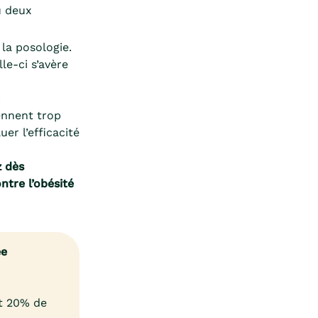
u deux
la posologie.
le-ci s’avère
r
ennent trop
er l’efficacité
z dès
tre l’obésité
ée
et 20% de