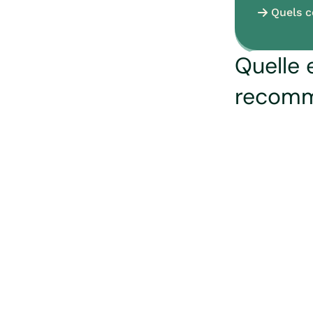
Quels c
Quelle 
recomm