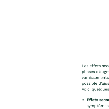
Les effets se
phases d’augm
vomissements, 
possible d’aju
Voici quelque
Effets seco
symptômes, 