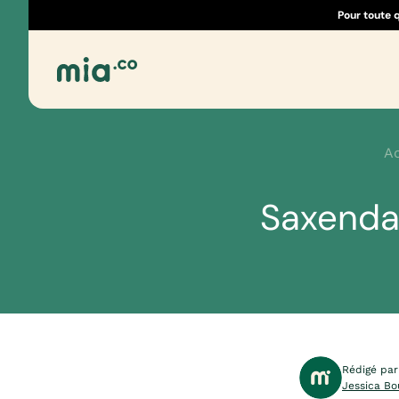
Pour toute 
Ac
Saxenda
Rédigé par
Jessica Bo