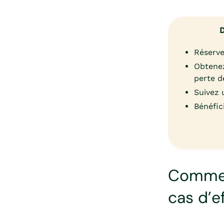
D
Réserve
Obtenez
perte d
Suivez 
Bénéfic
Commen
cas d’e