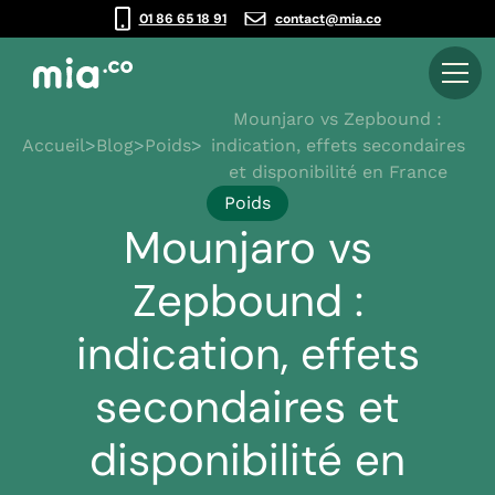
01 86 65 18 91
contact@mia.co
Mounjaro vs Zepbound :
Accueil
>
Blog
>
Poids
>
indication, effets secondaires
et disponibilité en France
Poids
Mounjaro vs
Zepbound :
indication, effets
secondaires et
disponibilité en