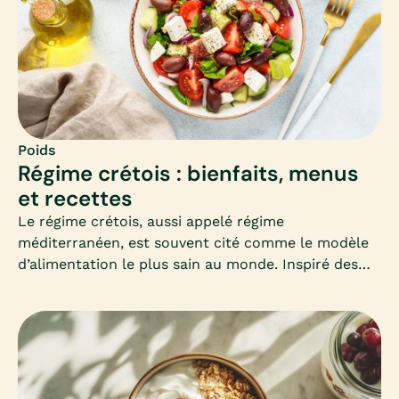
Poids
Régime crétois : bienfaits, menus
et recettes
Le régime crétois, aussi appelé régime
méditerranéen, est souvent cité comme le modèle
d’alimentation le plus sain au monde. Inspiré des
habitudes des habitants de Crète, il mise sur la
simplicité, les produits frais et les bonnes graisses.
Mais peut-il vraiment aider à maigrir ? Comment
l’adapter en hiver ? Voici un guide complet pour
comprendre et adopter ce mode d’alimentation
équilibré.