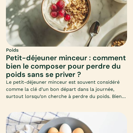
Poids
Petit-déjeuner minceur : comment
bien le composer pour perdre du
poids sans se priver ?
Le petit-déjeuner minceur est souvent considéré
comme la clé d’un bon départ dans la journée,
surtout lorsqu’on cherche à perdre du poids. Bien
le composer permet d’éviter les fringales, de
stabiliser la glycémie et de favoriser un
métabolisme actif toute la matinée. Mais encore
faut-il savoir quels aliments privilégier et comment
équilibrer ce premier repas.