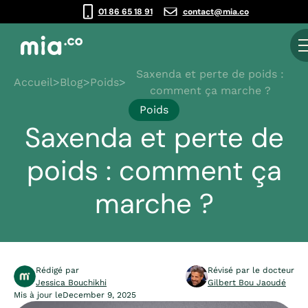
01 86 65 18 91
contact@mia.co
Saxenda et perte de poids :
Accueil
>
Blog
>
Poids
>
comment ça marche ?
Poids
Saxenda et perte de
poids : comment ça
marche ?
Rédigé par
Révisé par le docteur
Jessica Bouchikhi
Gilbert Bou Jaoudé
Mis à jour le
December 9, 2025