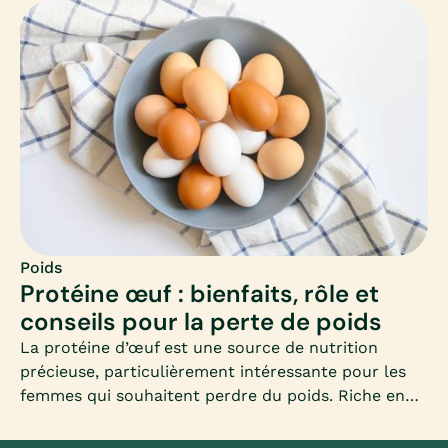
métabolisme actif toute la matinée. Mais encore
faut-il savoir quels aliments privilégier et comment
équilibrer ce premier repas.
Poids
Protéine œuf : bienfaits, rôle et
conseils pour la perte de poids
La protéine d’œuf est une source de nutrition
précieuse, particulièrement intéressante pour les
femmes qui souhaitent perdre du poids. Riche en
acides aminés essentiels et faible en calories, elle
se distingue comme un allié minceur et santé.