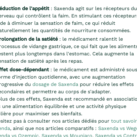
éduction de l'appétit
: Saxenda agit sur les récepteurs du
erveau qui contrôlent la faim. En stimulant ces récepteurs,
ide à diminuer la sensation de faim, ce qui réduit
aturellement les quantités de nourriture consommées.
rolongation de la satiété
: le médicament ralentit le
rocessus de vidange gastrique, ce qui fait que les aliment
estent plus longtemps dans l'estomac. Cela augmente la
ensation de satiété après les repas.
ffet dose-dépendant
: le médicament est administré sou
orme d'injection quotidienne, avec une augmentation
rogressive du
dosage de Saxenda
pour réduire les effets
econdaires et permettre au corps de s'adapter.
lus de ces effets, Saxenda est recommandé en associati
 une alimentation équilibrée et une activité physique
lière pour maximiser ses bienfaits.
sitez pas à consulter nos articles dédiés pour
tout savoir
enda
, ainsi que nos articles comparatifs :
Saxenda vs Weg
enda vs Ozempic
,
Saxenda vs Mounjaro
,
Saxenda vs Contr