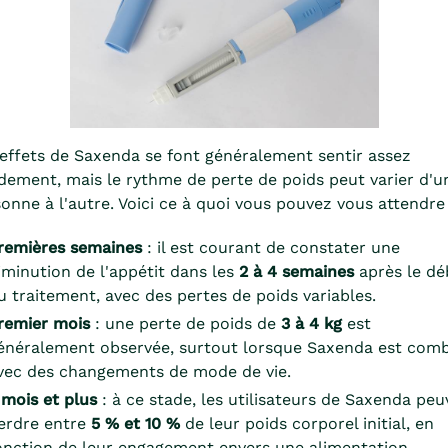
effets de Saxenda se font généralement sentir assez
dement, mais le rythme de perte de poids peut varier d'u
onne à l'autre. Voici ce à quoi vous pouvez vous attendre 
remières semaines
: il est courant de constater une
iminution de l'appétit dans les
2 à 4 semaines
après le dé
u traitement, avec des pertes de poids variables.
remier mois
: une perte de poids de
3 à 4 kg
est
énéralement observée, surtout lorsque Saxenda est com
vec des changements de mode de vie.
 mois et plus
: à ce stade, les utilisateurs de Saxenda peu
erdre entre
5 % et 10 %
de leur poids corporel initial, en
onction de leur engagement envers une alimentation