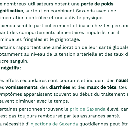
e nombreux utilisateurs notent une
perte de poids
ignificative
, surtout en combinant Saxenda avec une
limentation contrôlée et une activité physique.
axenda semble particulièrement efficace chez les person
yant des comportements alimentaires impulsifs, car il
iminue les fringales et le grignotage.
ertains rapportent une amélioration de leur santé globale
otamment au niveau de la tension artérielle et des taux 
ucre sanguin.
 négatifs
:
es effets secondaires sont courants et incluent des
naus
es
vomissements
, des
diarrhées
et des
maux de tête
. Ces
ymptômes apparaissent souvent au début du traitement 
euvent diminuer avec le temps.
ertaines personnes trouvent le
prix de Saxenda
élevé, car 
'est pas toujours remboursé par les assurances santé.
a nécessité d'
injections de Saxenda
quotidiennes peut êt