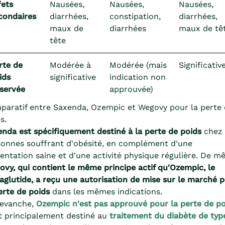
fets
Nausées,
Nausées,
Nausées,
condaires
diarrhées,
constipation,
diarrhées,
maux de
diarrhées
maux de tê
tête
rte de
Modérée à
Modérée (mais
Significativ
ids
significative
indication non
servée
approuvée)
aratif entre Saxenda, Ozempic et Wegovy pour la perte 
s.
nda est spécifiquement destiné à la perte de poids
chez 
onnes souffrant d'obésité, en complément d'une
entation saine et d'une activité physique régulière. De m
vy, qui contient le même principe actif qu'Ozempic, le
glutide, a reçu une autorisation de mise sur le marché 
erte de poids
dans les mêmes indications.
revanche,
Ozempic n'est pas approuvé pour la perte de po
st principalement destiné au
traitement du diabète de typ