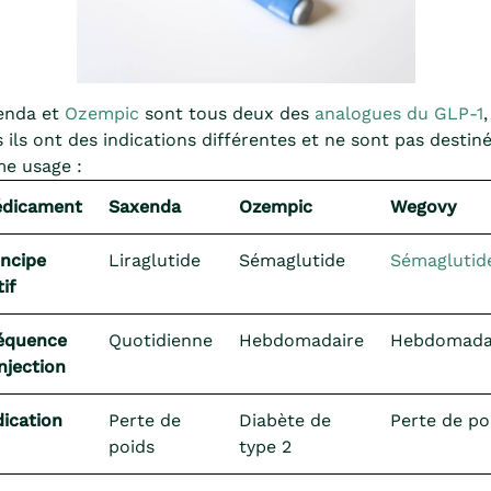
enda et
Ozempic
sont tous deux des
analogues du GLP-1
,
 ils ont des indications différentes et ne sont pas destin
e usage :
dicament
Saxenda
Ozempic
Wegovy
incipe
Liraglutide
Sémaglutide
Sémaglutid
if
équence
Quotidienne
Hebdomadaire
Hebdomada
injection
dication
Perte de
Diabète de
Perte de po
poids
type 2