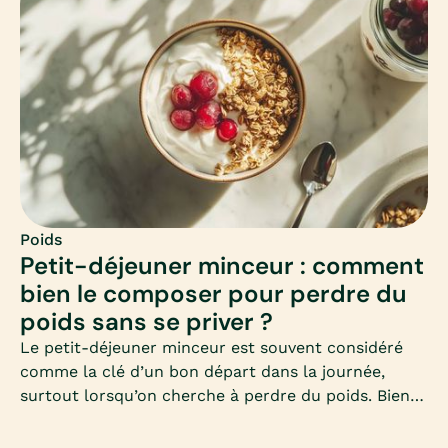
l’adapter en hiver ? Voici un guide complet pour
comprendre et adopter ce mode d’alimentation
équilibré.
Poids
Petit-déjeuner minceur : comment
bien le composer pour perdre du
poids sans se priver ?
Le petit-déjeuner minceur est souvent considéré
comme la clé d’un bon départ dans la journée,
surtout lorsqu’on cherche à perdre du poids. Bien
le composer permet d’éviter les fringales, de
stabiliser la glycémie et de favoriser un