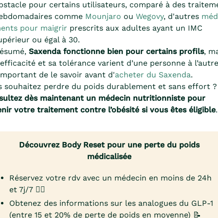
bstacle pour certains utilisateurs, comparé à des traitem
ebdomadaires comme
Mounjaro
ou
Wegovy
, d'autres
méd
ents pour maigrir
prescrits aux adultes ayant un IMC
upérieur ou égal à 30.
résumé,
Saxenda fonctionne bien pour certains profils
, m
efficacité et sa tolérance varient d’une personne à l’autre.
important de le savoir avant d'
acheter du Saxenda
.
 souhaitez perdre du poids durablement et sans effort ?
ultez dès maintenant un médecin nutritionniste pour
nir votre traitement contre l’obésité si vous êtes éligible
.
Découvrez Body Reset pour une perte du poids
médicalisée
Réservez votre rdv avec un médecin en moins de 24h
et 7j/7 👨‍⚕️
Obtenez des informations sur les analogues du GLP-1
(entre 15 et 20% de perte de poids en moyenne) 📝