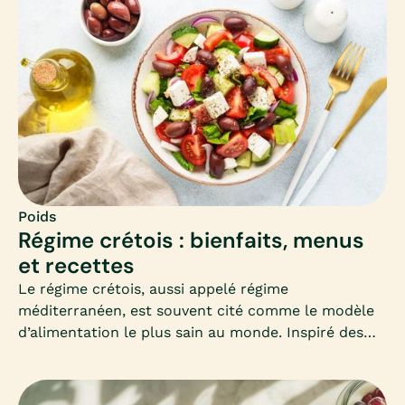
efficacité et les précautions à connaître.
Poids
Régime crétois : bienfaits, menus
et recettes
Le régime crétois, aussi appelé régime
méditerranéen, est souvent cité comme le modèle
d’alimentation le plus sain au monde. Inspiré des
habitudes des habitants de Crète, il mise sur la
simplicité, les produits frais et les bonnes graisses.
Mais peut-il vraiment aider à maigrir ? Comment