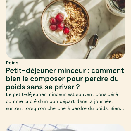
comprendre et adopter ce mode d’alimentation
équilibré.
Poids
Petit-déjeuner minceur : comment
bien le composer pour perdre du
poids sans se priver ?
Le petit-déjeuner minceur est souvent considéré
comme la clé d’un bon départ dans la journée,
surtout lorsqu’on cherche à perdre du poids. Bien
le composer permet d’éviter les fringales, de
stabiliser la glycémie et de favoriser un
métabolisme actif toute la matinée. Mais encore