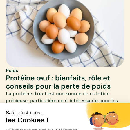
faut-il savoir quels aliments privilégier et comment
équilibrer ce premier repas.
Poids
Protéine œuf : bienfaits, rôle et
conseils pour la perte de poids
La protéine d’œuf est une source de nutrition
précieuse, particulièrement intéressante pour les
femmes qui souhaitent perdre du poids. Riche en
acides aminés essentiels et faible en calories, elle
se distingue comme un allié minceur et santé.