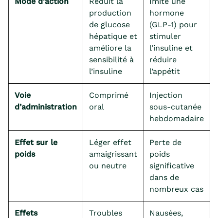
Mode d’action
Réduit la
Imite une
production
hormone
de glucose
(GLP-1) pour
hépatique et
stimuler
améliore la
l’insuline et
sensibilité à
réduire
l’insuline
l’appétit
Voie
Comprimé
Injection
d’administration
oral
sous-cutanée
hebdomadaire
Effet sur le
Léger effet
Perte de
poids
amaigrissant
poids
ou neutre
significative
dans de
nombreux cas
Effets
Troubles
Nausées,