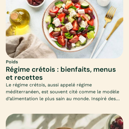
Poids
Régime crétois : bienfaits, menus
et recettes
Le régime crétois, aussi appelé régime
méditerranéen, est souvent cité comme le modèle
d’alimentation le plus sain au monde. Inspiré des
habitudes des habitants de Crète, il mise sur la
simplicité, les produits frais et les bonnes graisses.
Mais peut-il vraiment aider à maigrir ? Comment
l’adapter en hiver ? Voici un guide complet pour