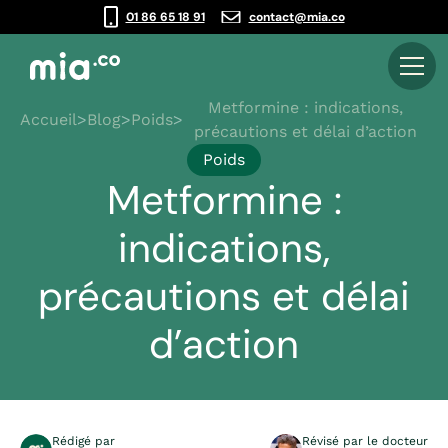
01 86 65 18 91
contact@mia.co
Metformine : indications,
Accueil
>
Blog
>
Poids
>
précautions et délai d’action
Poids
Metformine :
indications,
précautions et délai
d’action
Rédigé par
Révisé par le docteur