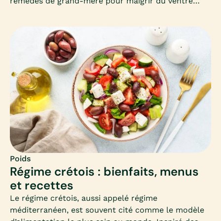
remèdes de grand-mère pour maigrir du ventre
séduisent par leur simplicité et leur côté naturel.
Mais que valent-ils vraiment ? Découvrons
ensemble les astuces les plus connues, leur
efficacité et les précautions à connaître.
Poids
Régime crétois : bienfaits, menus
et recettes
Le régime crétois, aussi appelé régime
méditerranéen, est souvent cité comme le modèle