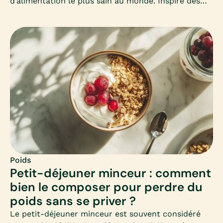
d’alimentation le plus sain au monde. Inspiré des
habitudes des habitants de Crète, il mise sur la
simplicité, les produits frais et les bonnes graisses.
Mais peut-il vraiment aider à maigrir ? Comment
l’adapter en hiver ? Voici un guide complet pour
comprendre et adopter ce mode d’alimentation
équilibré.
Poids
Petit-déjeuner minceur : comment
bien le composer pour perdre du
poids sans se priver ?
Le petit-déjeuner minceur est souvent considéré