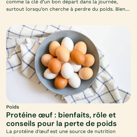
comme la clé d’un bon départ dans la journée,
surtout lorsqu’on cherche à perdre du poids. Bien
le composer permet d’éviter les fringales, de
stabiliser la glycémie et de favoriser un
métabolisme actif toute la matinée. Mais encore
faut-il savoir quels aliments privilégier et comment
équilibrer ce premier repas.
Poids
Protéine œuf : bienfaits, rôle et
conseils pour la perte de poids
La protéine d’œuf est une source de nutrition