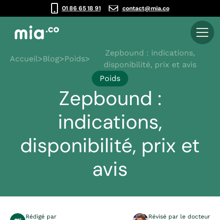
01 86 65 18 91
contact@mia.co
Zepbound : indications,
Accueil
>
Blog
>
Poids
>
disponibilité, prix et avis
Poids
Zepbound :
indications,
disponibilité, prix et
avis
Rédigé par
Révisé par le docteur