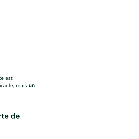
te est
iracle, mais
un
rte de