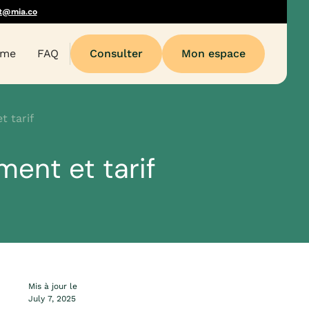
t@mia.co
sme
FAQ
Consulter
Mon espace
t tarif
ment et tarif
Mis à jour le
July 7, 2025