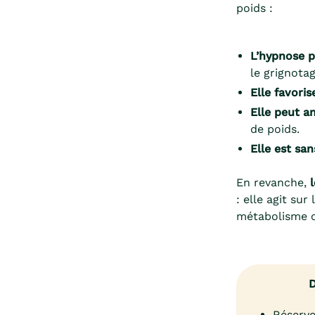
poids :
L’hypnose p
le grignota
Elle favoris
Elle peut am
de poids.
Elle est sa
En revanche,
: elle agit su
métabolisme ou
D
Réserve