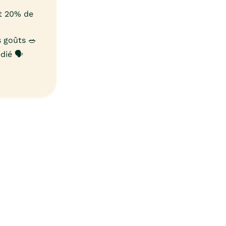
et 20% de
 goûts 🥗
ié 🗣️