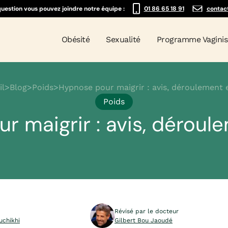
question vous pouvez joindre notre équipe :
01 86 65 18 91
contac
Obésité
Sexualité
Programme Vagini
il
>
Blog
>
Poids
>
Hypnose pour maigrir : avis, déroulement e
Poids
 maigrir : avis, déroule
Révisé par le docteur
uchikhi
Gilbert Bou Jaoudé