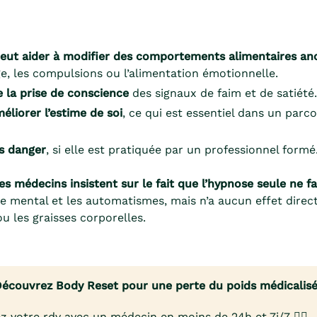
eut aider à modifier des comportements alimentaires an
ge, les compulsions ou l’alimentation émotionnelle.
e la prise de conscience
des signaux de faim et de satiété.
éliorer l’estime de soi
, ce qui est essentiel dans un parc
ns danger
, si elle est pratiquée par un professionnel formé
les médecins insistent sur le fait que l’hypnose seule ne fa
r le mental et les automatismes, mais n’a aucun effet direct
 les graisses corporelles.
écouvrez Body Reset pour une perte du poids médicalis
z votre rdv avec un médecin en moins de 24h et 7j/7 👨‍⚕️