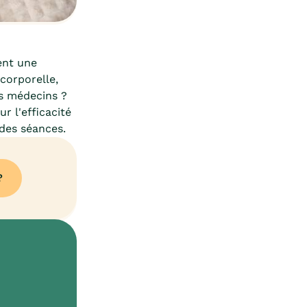
ent une
corporelle,
es médecins ?
r l'efficacité
 des séances.
?