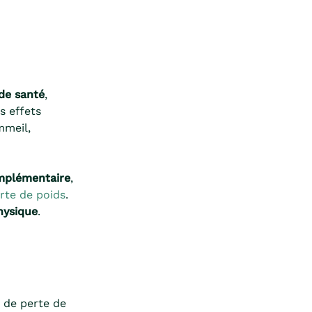
de santé
,
s effets
mmeil,
mplémentaire
,
rte de poids
.
physique
.
e de perte de