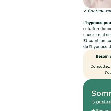
✓ Contenu vali
L’
hypnose pou
solution douc
encore mal con
Et combien coû
de l’hypnose d
Besoin 
Consultez 
l'o
Somm
Quel es
Peut-on