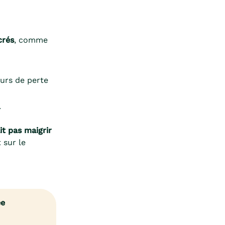
crés
, comme
ours de perte
.
it pas maigrir
 sur le
ée