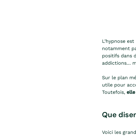
L’hypnose est
notamment par
positifs dans
addictions… m
Sur le plan m
utile pour ac
Toutefois,
elle
Que disen
Voici les gran