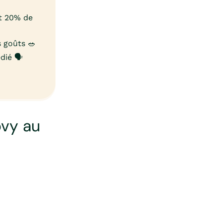
et 20% de
 goûts 🥗
ié 🗣️
vy au