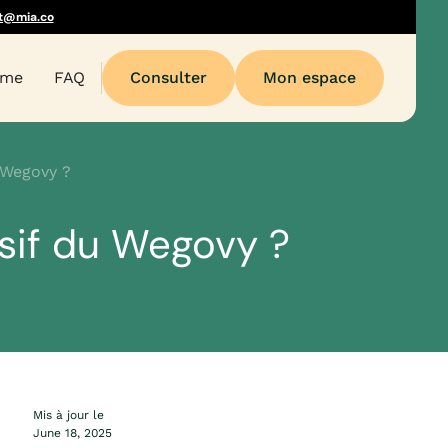
t@mia.co
sme
FAQ
Consulter
Mon espace
 Wegovy ?
sif du Wegovy ?
Mis à jour le
June 18, 2025