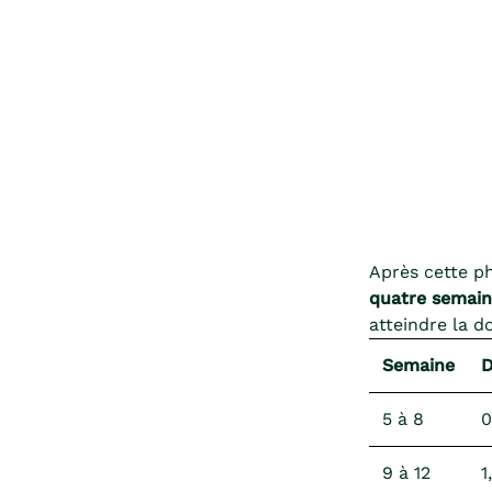
Après cette ph
quatre semain
atteindre la d
Semaine
D
5 à 8
0
9 à 12
1