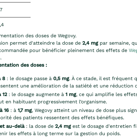
,7
,4
mentation des doses de Wegovy.
sion permet d'atteindre la dose de
2,4 mg
par semaine, qu
ecommandée pour bénéficier pleinement des effets de
Weg
s
.
ntation des doses :
à 8
: le dosage passe à
0,5 mg
. À ce stade, il est fréquent 
ssentent une amélioration de la satiété et une réduction de
 12
: le dosage augmente à
1 mg
, ce qui amplifie les effet
ut en habituant progressivement l’organisme.
à 16
: à
1,7 mg
, Wegovy atteint un niveau de dose plus signif
jorité des patients ressentent des effets bénéfiques.
et au-delà
: la dose de
2,4 mg
est le dosage d'entretien f
nir les effets à long terme sur la gestion du poids.