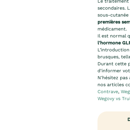
Le traitemen
secondaires. L
sous-cutanée 
premières sem
médicament.
Il est normal 
l'hormone GL
L’introduction
brusques, tel
Durant cette p
d'informer vot
N'hésitez pas 
nos articles c
Contrave
,
Weg
Wegovy vs Trul
D