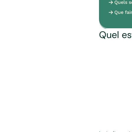
Quels s
Que fai
Quel es