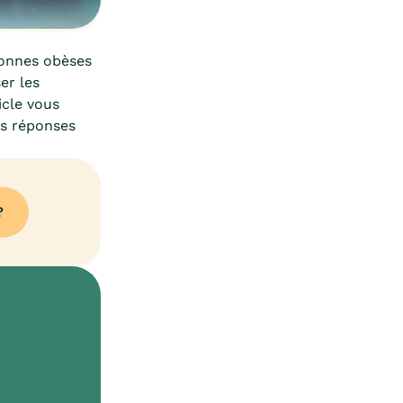
sonnes obèses
er les
icle vous
es réponses
?