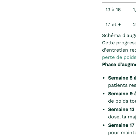
13 à 16
1
17 et +
2
Schéma d'aug
Cette progres
d'entretien r
perte de poid
Phase d'augme
Semaine 5 
patients re
Semaine 9 à
de poids to
Semaine 13 
dose, la ma
Semaine 17 
pour mainte