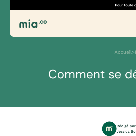
Pour toute 
Accueil
>
Comment se dér
Rédigé par
Jessica Bo