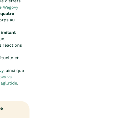
e d’effets
de Wegovy
s
quatre
corps au
n
imitant
ue.
s réactions
ituelle et
vy
, ainsi que
ovy vs
maglutide
,
ée