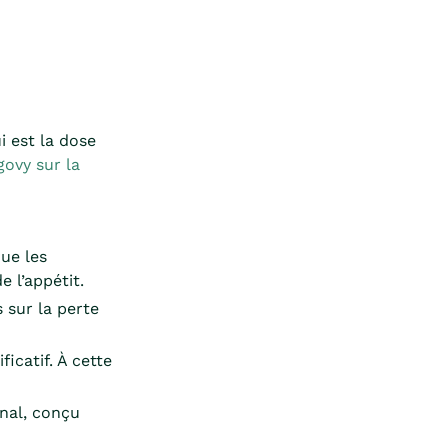
i est la dose
ovy sur la
que les
 l’appétit.
s sur la perte
icatif. À cette
inal, conçu