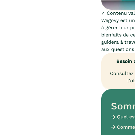
✓ Contenu vali
Wegovy est un
à gérer leur p
bienfaits de c
guidera à trav
aux questions
Besoin 
Consultez 
l'o
Somm
Quel es
Comment