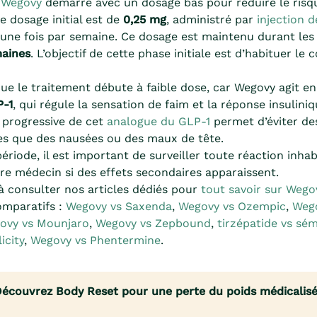
t
Wegovy
démarre avec un dosage bas pour réduire le risqu
e dosage initial est de
0,25 mg
, administré par
injection 
une fois par semaine. Ce dosage est maintenu durant le
aines
. L’objectif de cette phase initiale est d’habituer le 
que le traitement débute à faible dose, car Wegovy agit e
P-1
, qui régule la sensation de faim et la réponse insuliniq
 progressive de cet
analogue du GLP-1
permet d’éviter de
les que des nausées ou des maux de tête.
ériode, il est important de surveiller toute réaction inhab
re médecin si des effets secondaires apparaissent.
à consulter nos articles dédiés pour
tout savoir sur Wego
omparatifs :
Wegovy vs Saxenda
,
Wegovy vs Ozempic
,
Weg
ovy vs Mounjaro
,
Wegovy vs Zepbound
,
tirzépatide vs sé
icity
,
Wegovy vs Phentermine
.
écouvrez Body Reset pour une perte du poids médicalis