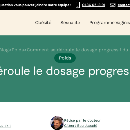
question vous pouvez joindre notre équipe :
01 86 65 18 91
contac
Obésité
Sexualité
Programme Vagini
Blog
>
Poids
>
Comment se déroule le dosage progressif du
Poids
oule le dosage progres
Révisé par le docteur
uchikhi
Gilbert Bou Jaoudé