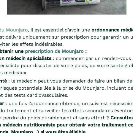
du Mounjaro
, il est essentiel d’avoir une
ordonnance médi
t délivré uniquement sur prescription pour garantir un 
iter les effets indésirables.
btenir une
prescription de Mounjaro
:
un médecin spécialiste
: commencez par un rendez-vous 
cialiste pour discuter de votre poids, de votre santé glo
s médicaux.
nté
: le médecin peut vous demander de faire un bilan de
 risques potentiels liés à la prise du Mounjaro, incluant d
t des tests cardiovasculaires.
er
: une fois l’ordonnance obtenue, un suivi est nécessair
é du traitement et surveiller les effets secondaires éventue
z perdre du poids durablement et sans effort ?
Consulte
 médecin nutritionniste pour obtenir votre traitement con
nda, Mounjaro…) si vous êtes éligible
.