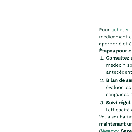
Pour
acheter 
médicament es
approprié et év
Étapes pour o
Consultez 
médecin spé
antécédent
Bilan de sa
évaluer les
sanguines e
Suivi réguli
l’efficacit
Vous souhaite
maintenant un
(
Wegovy
, Saxe