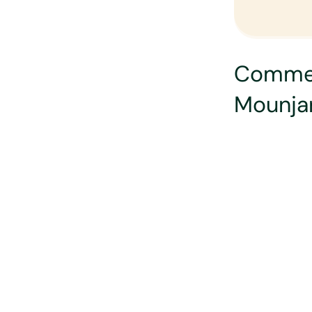
Commen
Mounjar