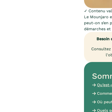
✓ Contenu vali
Le Mounjaro e
peut-on s’en p
démarches et 
Besoin 
Consultez 
l'o
Somm
Qu’est-
Commen
Où peut
Quels s