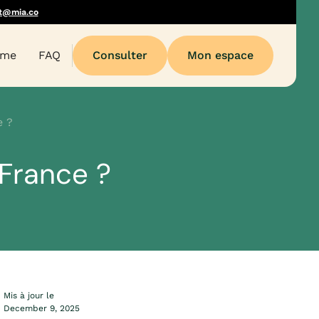
t@mia.co
sme
FAQ
Consulter
Mon espace
e ?
France ?
Mis à jour le
December 9, 2025