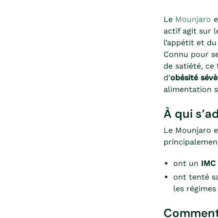
Le
Mounjaro
e
actif agit sur
l’appétit et d
Connu pour ses
de satiété, ce
d’
obésité sév
alimentation s
À qui s’a
Le Mounjaro es
principalemen
ont un
IMC 
ont tenté s
les régimes
Comment 