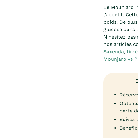
Le Mounjaro im
l’appétit. Cet
poids. De plus
glucose dans l
N’hésitez pas 
nos articles c
Saxenda
,
tirz
Mounjaro vs 
D
Réserve
Obtenez
perte d
Suivez 
Bénéfic