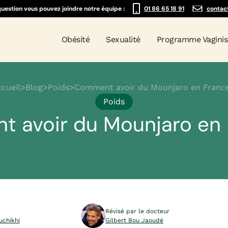
question vous pouvez joindre notre équipe :
01 86 65 18 91
contac
Obésité
Sexualité
Programme Vagini
cueil
>
Blog
>
Poids
>
Comment avoir du Mounjaro en Franc
Poids
 avoir du Mounjaro en 
Révisé par le docteur
uchikhi
Gilbert Bou Jaoudé