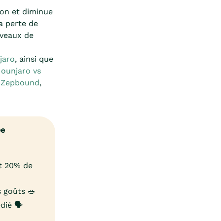
ion et diminue
la perte de
iveaux de
jaro
, ainsi que
ounjaro vs
 Zepbound
,
ée
et 20% de
 goûts 🥗
ié 🗣️