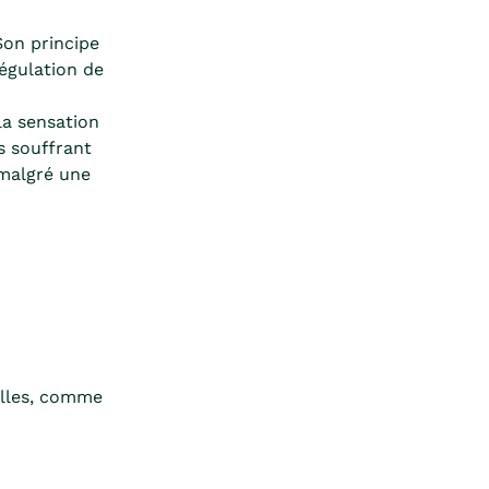
Son principe
régulation de
la sensation
s souffrant
 malgré une
elles, comme