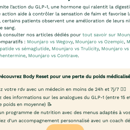
ite l’action du GLP-1, une hormone qui ralentit la digest
te action aide à contrôler la sensation de faim et favorise 
, certains patients observent une amélioration de leurs n
e sang.
à consulter nos articles dédiés pour
tout savoir sur Moun
omparatifs :
Mounjaro vs Wegovy
,
Mounjaro vs Ozempic
,
M
épatide vs sémaglutide
,
Mounjaro vs Trulicity
,
Mounjaro vs
Phentermine
,
Mounjaro vs Contrave
.
écouvrez Body Reset pour une perte du poids médicalis
z votre rdv avec un médecin en moins de 24h et 7j/7 👨‍⚕️
 des informations sur les analogues du GLP-1 (entre 15 
e poids en moyenne) 📝
un programme de nutrition avec des menus adaptés à vos
iez d’un accompagnement personnalisé avec un coach déd