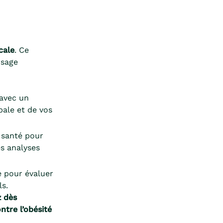
cale
. Ce
usage
avec un
bale et de vos
 santé pour
es analyses
e pour évaluer
ls.
z dès
tre l’obésité