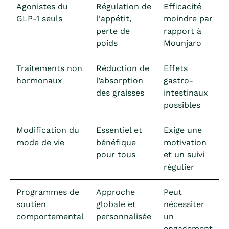
Agonistes du
Régulation de
Efficacité
GLP-1 seuls
l'appétit,
moindre par
perte de
rapport à
poids
Mounjaro
Traitements non
Réduction de
Effets
hormonaux
l’absorption
gastro-
des graisses
intestinaux
possibles
Modification du
Essentiel et
Exige une
mode de vie
bénéfique
motivation
pour tous
et un suivi
régulier
Programmes de
Approche
Peut
soutien
globale et
nécessiter
comportemental
personnalisée
un
engagement