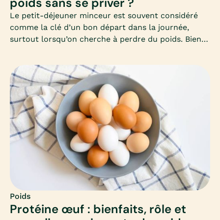
poids sans se priver ?
Le petit-déjeuner minceur est souvent considéré
comme la clé d’un bon départ dans la journée,
surtout lorsqu’on cherche à perdre du poids. Bien
le composer permet d’éviter les fringales, de
stabiliser la glycémie et de favoriser un
métabolisme actif toute la matinée. Mais encore
faut-il savoir quels aliments privilégier et comment
équilibrer ce premier repas.
Poids
Protéine œuf : bienfaits, rôle et