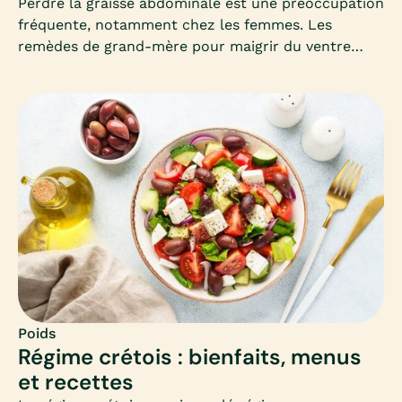
Perdre la graisse abdominale est une préoccupation
fréquente, notamment chez les femmes. Les
remèdes de grand-mère pour maigrir du ventre
séduisent par leur simplicité et leur côté naturel.
Mais que valent-ils vraiment ? Découvrons
ensemble les astuces les plus connues, leur
efficacité et les précautions à connaître.
Poids
Régime crétois : bienfaits, menus
et recettes