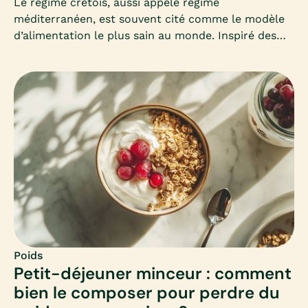
Le régime crétois, aussi appelé régime
méditerranéen, est souvent cité comme le modèle
d’alimentation le plus sain au monde. Inspiré des
habitudes des habitants de Crète, il mise sur la
simplicité, les produits frais et les bonnes graisses.
Mais peut-il vraiment aider à maigrir ? Comment
l’adapter en hiver ? Voici un guide complet pour
comprendre et adopter ce mode d’alimentation
équilibré.
Poids
Petit-déjeuner minceur : comment
bien le composer pour perdre du