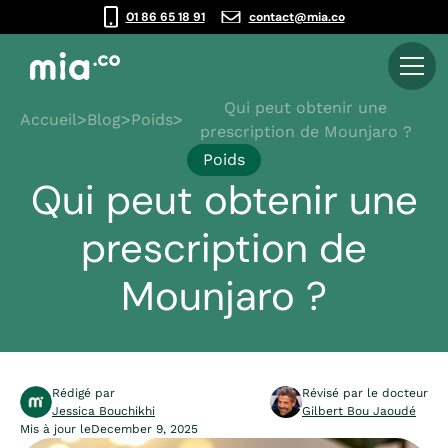
01 86 65 18 91
contact@mia.co
Qui peut obtenir une
Accueil
>
Blog
>
Poids
>
prescription de Mounjaro ?
Poids
Qui peut obtenir une
prescription de
Mounjaro ?
Rédigé par
Révisé par le docteur
Jessica Bouchikhi
Gilbert Bou Jaoudé
Mis à jour le
December 9, 2025