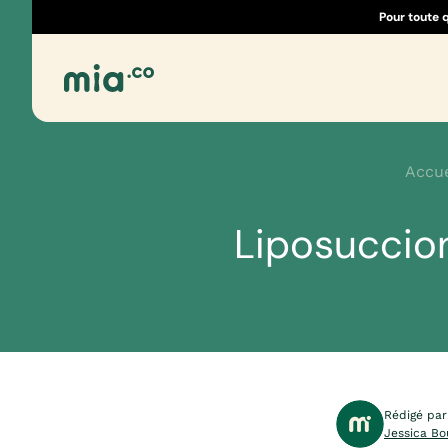
Pour toute 
Accue
Liposuccion
Rédigé par
Jessica Bo