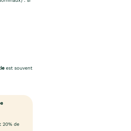
ominaux) : si
ie
est souvent
ée
et 20% de