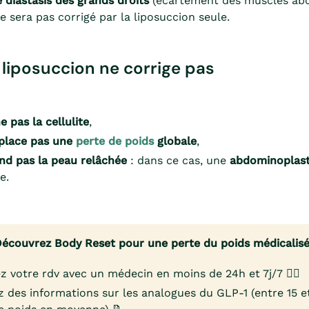
 diastasis des grands droits
(écartement des muscles abd
ne sera pas corrigé par la liposuccion seule.
 liposuccion ne corrige pas
e pas la cellulite
,
place pas une
perte de poids
globale
,
nd pas la peau relâchée
: dans ce cas, une
abdominoplast
e.
écouvrez Body Reset pour une perte du poids médicalis
z votre rdv avec un médecin en moins de 24h et 7j/7 👨‍⚕️
 des informations sur les analogues du GLP-1 (entre 15 