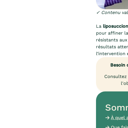
✓ Contenu vali
La
liposuccio
pour affiner l
résistants aux
résultats atte
l’intervention 
Besoin 
Consultez 
l'o
Somm
À quel 
Que fai