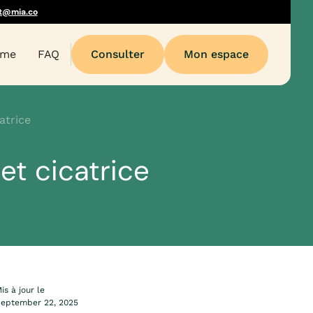
t@mia.co
sme
FAQ
Consulter
Mon espace
atrice
et cicatrice
is à jour le
eptember 22, 2025