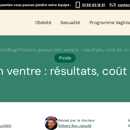
question vous pouvez joindre notre équipe :
01 86 65 18 91
contac
Obésité
Sexualité
Programme Vagini
il
>
Blog
>
Poids
>
Liposuccion ventre : résultats, coût et cic
Poids
 ventre : résultats, coût 
Révisé par le docteur
M
uchikhi
Gilbert Bou Jaoudé
S