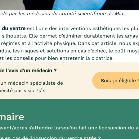
dé par les médecins du comité scientifique de Mia.
n du ventre
est l’une des interventions esthétiques les pl
a silhouette. Elle permet d’éliminer durablement les amas
 régimes et à l’activité physique. Dans cet article, nous e
ndus, les risques et solutions en cas d’échec, le coût moy
et les conseils pour bien entretenir la cicatrice.
de l'avis d'un médecin ?
Suis-je éligible 
un médecin spécialiste de
bésité par visio 7j/7.
aire
avant/après s’attendre lorsqu’on fait une liposuccion du v
re en cas de liposuccion du ventre ratée ?