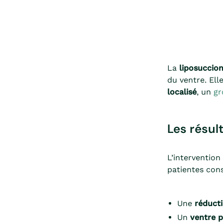
La
liposuccio
du ventre. El
localisé
, un
gr
Les résul
L’interventio
patientes cons
Une
réducti
Un
ventre p