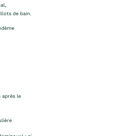
al,
llots de bain.
’œdème
n après le
lière