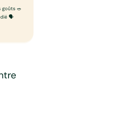
 goûts 🥗
ié 🗣️
ntre