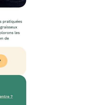
us pratiquées
 graisseux
xplorons les
en de
?
entre ?