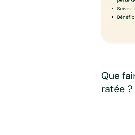
perte d
Suivez 
Bénéfic
Que fai
ratée ?