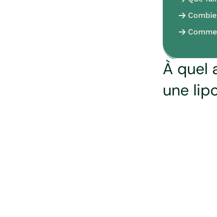
Combien
Comment
À quel 
une lip