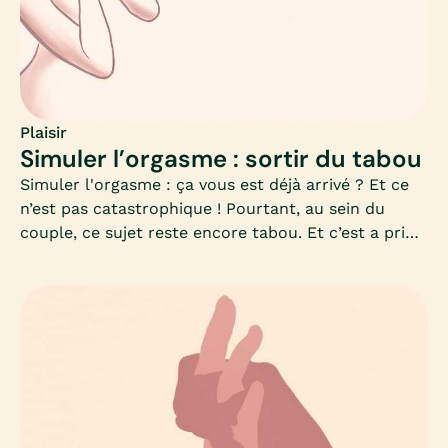
Plaisir
Simuler l’orgasme : sortir du tabou
Simuler l'orgasme : ça vous est déjà arrivé ? Et ce
n’est pas catastrophique ! Pourtant, au sein du
couple, ce sujet reste encore tabou. Et c’est a priori
compréhensible quand une relation de couple est
fondée sur la confiance et le partage. On peut donc
à juste titre imaginer que la simulation puisse être
mal perçue de part et d’autre. Mais pourquoi
simulons-nous ? Est-ce nécessairement
"tromper" ?