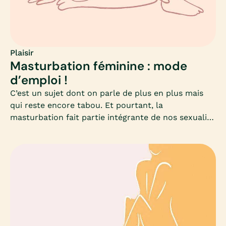
vivons notre sexualité comme elle nous plaît.
Plaisir
Masturbation féminine : mode
d’emploi !
C’est un sujet dont on parle de plus en plus mais
qui reste encore tabou. Et pourtant, la
masturbation fait partie intégrante de nos sexualité
: que l’on soit célibataire ou en couple !En 2017, 74%
des femmes avouaient se masturber (source : ifop) ;
quand on sait que cette pratique est souvent
difficilement admissible chez les femmes, même
dans une enquête anonyme, nous pouvons
facilement imaginer un chiffre plus élevé
aujourd’hui.Car même si la masturbation féminine
n’est pas aussi répandue que chez les hommes, les