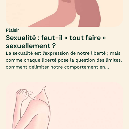
Plaisir
Sexualité : faut-il « tout faire »
sexuellement ?
La sexualité est l’expression de notre liberté ; mais
comme chaque liberté pose la question des limites,
comment délimiter notre comportement en
sexualité ? Faut-il par exemple toujours satisfaire
sa curiosité ? Mia décortique pour vous les
pratiques sexuelles et sa recherche de nouveauté,
en analysant aussi cette notion de « tout » sexuel. Il
sera notamment question du consentement, du
rapport de confiance entre les partenaires, mais
aussi de la place de l’imaginaire dans la sexualité.