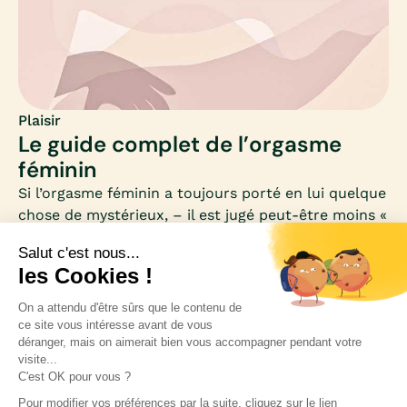
Plaisir
Le guide complet de l’orgasme
féminin
Si l’orgasme féminin a toujours porté en lui quelque
chose de mystérieux, – il est jugé peut-être moins «
mécanique » que l’orgasme masculin – cette idée lui
a aussi valu d’être incompris pendant longtemps ou
mystifié.Or, l’orgasme féminin ne vient peut-être
pas de Saturne ou de Pluton !L’évolution des
mœurs, des sciences, et surtout d’une médecine
moins patriarcale, à la lumière des neurosciences,
nous a permis d’envisager le plaisir féminin et son
orgasme sous un nouvel angle : son cerveau.Mia
Inscrivez-vous à notre newsletter pour rester