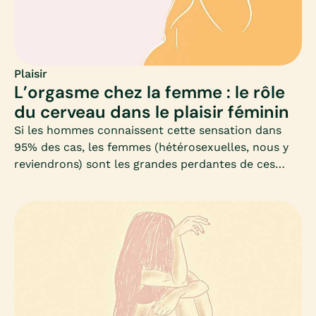
femmes prennent enfin possession de leurs corps,
et partent à l’exploration de leur(s) orgasmes(s) !Mia
accompagne les femmes qui souhaitent découvrir
ou redécouvrir la masturbation, ses bienfaits, loin
de toutes contraintes et préjugés. Enjoy !
Plaisir
L’orgasme chez la femme : le rôle
du cerveau dans le plaisir féminin
Si les hommes connaissent cette sensation dans
95% des cas, les femmes (hétérosexuelles, nous y
reviendrons) sont les grandes perdantes de ces
ébats. Pour autant, faut-il dramatiser la situation ?
La sexualité doit-elle se résumer uniquement à
l’orgasme ? Longtemps considéré comme une
énigme, l’orgasme féminin vous ouvre pourtant ses
portes : n’ayez crainte, il ne mord pas.