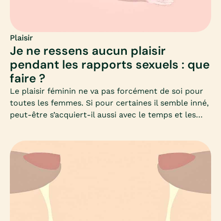
facteurs physiques et émotionnels.
Plaisir
Je ne ressens aucun plaisir
pendant les rapports sexuels : que
faire ?
Le plaisir féminin ne va pas forcément de soi pour
toutes les femmes. Si pour certaines il semble inné,
peut-être s’acquiert-il aussi avec le temps et les
expériences ; et le rôle du. de la partenaire est
souvent fondamental.Il ne s’agit pas de courir
frénétiquement après un orgasme pharaonique,
mais du moins vivre des sensations agréables et
partager un moment d’intimité avec un ou une
partenaire (ou plus).En fait, cela devient
problématique lorsque cette absence de plaisir est
une forme de souffrance personnelle et/ou