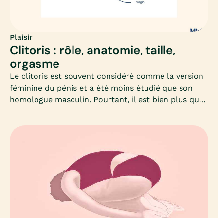
vous les tabous autour de la masturbation
féminine.
Plaisir
Clitoris : rôle, anatomie, taille,
orgasme
Le clitoris est souvent considéré comme la version
féminine du pénis et a été moins étudié que son
homologue masculin. Pourtant, il est bien plus que
cela : il est au centre du plaisir féminin et de
l’orgasme !Situé à l’intérieur de la vulve, seuls son
capuchon et son gland sont visibles de l’extérieur.
On distingue généralement 4 parties : les piliers, le
corps, le gland et les bulbes, en plus de la pars
intermedia, assez méconnue du grand public. Nous
détaillerons pour vous dans cet article son
anatomie, sa taille et son rôle dans l'orgasme. Et à
plus large échelle, la jouissance sexuelle féminine,
qui implique souvent un équilibre entre des