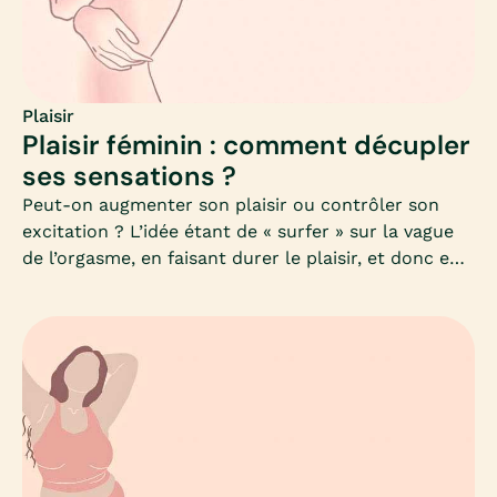
Plaisir
Plaisir féminin : comment décupler
ses sensations ?
Peut-on augmenter son plaisir ou contrôler son
excitation ? L’idée étant de « surfer » sur la vague
de l’orgasme, en faisant durer le plaisir, et donc en
décuplant ses sensations ! Sur le papier, c’est joli,
mais dans la pratique, on fait comment ?Pour
celles et ceux qui veulent prendre plus de plaisir,
intensifier leur orgasme, ou tout simplement
explorer de nouvelles sensations, Mia vous livre ses
précieux conseils et quelques jeux orgasmiques !Si
vous souhaitez davantage de connaissances en
sexualité, des sexologues sont à votre écoute sur