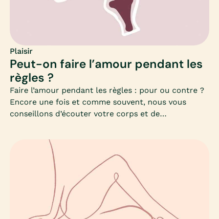
Plaisir
Peut-on faire l’amour pendant les
règles ?
Faire l’amour pendant les règles : pour ou contre ?
Encore une fois et comme souvent, nous vous
conseillons d’écouter votre corps et de
communiquer : il n’existe pas de règle (il fallait la
faire celle-ci) en termes de sexualité.Pourtant, la
période menstruelle s’accompagne souvent de
contraintes culturelles ; débarrassez-vous des
tabous et des clichés ! Osez parler de vos règles !
Non, ce n’est pas « sale » ! C’est un processus
naturel de la vie.Donc, sans parler de bienfaits,
parlons de sexe, parlons des règles, et surtout,