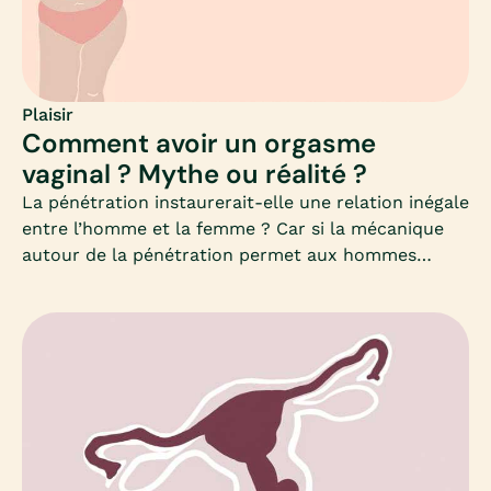
Mia.co.
Plaisir
Comment avoir un orgasme
vaginal ? Mythe ou réalité ?
La pénétration instaurerait-elle une relation inégale
entre l’homme et la femme ? Car si la mécanique
autour de la pénétration permet aux hommes
d’atteindre l’orgasme dans 95% des rapports,
l’orgasme féminin, lui, semble un peu plus
complexe.La pénétration vaginale serait-elle
dépassée ? Mia fait le point sur les différents
orgasmes féminins.