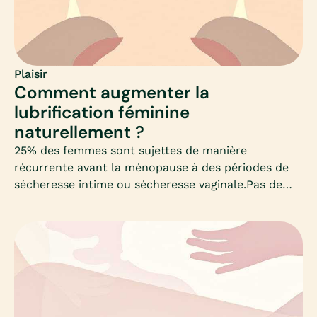
interpersonnelle.Avant d’évoquer certains troubles
sexuels, Mia rappelle l’importance de découvrir son
propre corps et de l’écouter.
Plaisir
Comment augmenter la
lubrification féminine
naturellement ?
25% des femmes sont sujettes de manière
récurrente avant la ménopause à des périodes de
sécheresse intime ou sécheresse vaginale.Pas de
panique, ce manque de lubrification se soigne ! La
sécheresse vaginale n’est pas une fatalité. Qu’elle
soit occasionnelle ou permanente, plusieurs
solutions existent pour activer les glandes en
charge de la lubrification du vagin. Causes,
solutions naturelles ou traitements : Mia fait le
point pour vous.