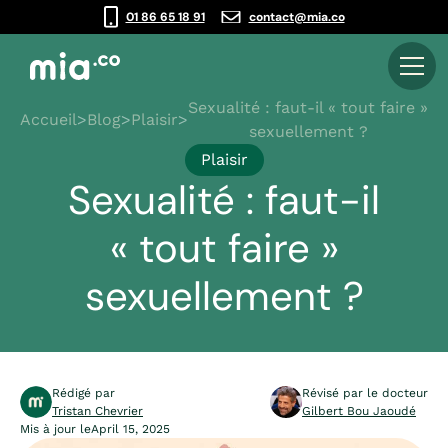
01 86 65 18 91
contact@mia.co
Sexualité : faut-il « tout faire »
Accueil
>
Blog
>
Plaisir
>
sexuellement ?
Plaisir
Sexualité : faut-il
« tout faire »
sexuellement ?
Rédigé par
Révisé par le docteur
Tristan Chevrier
Gilbert Bou Jaoudé
Mis à jour le
April 15, 2025