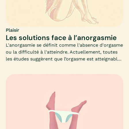
Plaisir
Les solutions face à l’anorgasmie
L'anorgasmie se définit comme l'absence d'orgasme
ou la difficulté à l'atteindre. Actuellement, toutes
les études suggèrent que l’orgasme est atteignable
pour toutes les femmes, avec le temps, l’expérience
et l’apprentissage.Pourtant, chez les jeunes femmes
(moins de 35 ans), l’anorgasmie primaire - soit
l’absence ou la difficulté à avoir des orgasmes -
serait plutôt liée à une mauvaise connaissance de
soi, un manque de communication avec le/la
partenaire, certaines maladresses du/des
partenaires, un manque d’expérience ou encore une
mauvaise éducation sexuelle. L’anorgasmie
secondaire, quant à elle, intervient alors que la vie