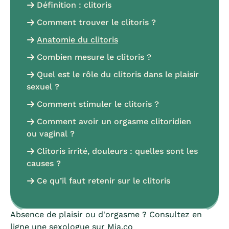
Définition : clitoris
Comment trouver le clitoris ?
Anatomie du clitoris
Combien mesure le clitoris ?
Quel est le rôle du clitoris dans le plaisir
sexuel ?
Comment stimuler le clitoris ?
Comment avoir un orgasme clitoridien
ou vaginal ?
Clitoris irrité, douleurs : quelles sont les
causes ?
Ce qu’il faut retenir sur le clitoris
Absence de plaisir ou d'orgasme ? Consultez en
ligne une sexologue sur Mia.co