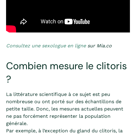
Consultez une sexologue en ligne
sur Mia.co
Combien mesure le clitoris
?
La littérature scientifique à ce sujet est peu
nombreuse ou ont porté sur des échantillons de
petite taille. Donc, les mesures actuelles peuvent
ne pas forcément représenter la population
générale.
Par exemple, à l’exception du gland du clitoris, la