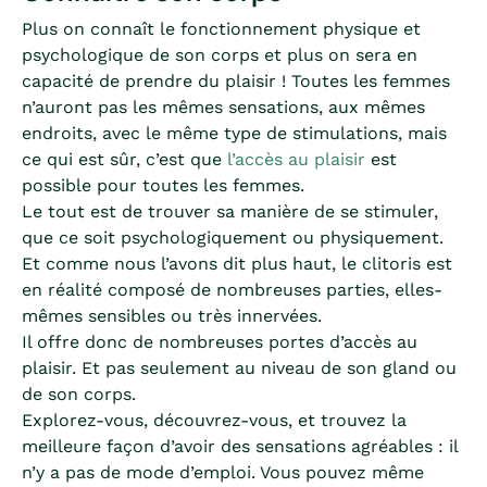
Plus on connaît le fonctionnement physique et
psychologique de son corps et plus on sera en
capacité de prendre du plaisir ! Toutes les femmes
n’auront pas les mêmes sensations, aux mêmes
endroits, avec le même type de stimulations, mais
ce qui est sûr, c’est que
l’accès au plaisir
est
possible pour toutes les femmes.
Le tout est de trouver sa manière de se stimuler,
que ce soit psychologiquement ou physiquement.
Et comme nous l’avons dit plus haut, le clitoris est
en réalité composé de nombreuses parties, elles-
mêmes sensibles ou très innervées.
Il offre donc de nombreuses portes d’accès au
plaisir. Et pas seulement au niveau de son gland ou
de son corps.
Explorez-vous, découvrez-vous, et trouvez la
meilleure façon d’avoir des sensations agréables : il
n’y a pas de mode d’emploi. Vous pouvez même