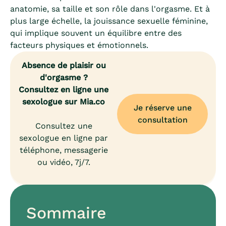
anatomie, sa taille et son rôle dans l'orgasme. Et à
plus large échelle, la jouissance sexuelle féminine,
qui implique souvent un équilibre entre des
facteurs physiques et émotionnels.
Absence de plaisir ou
d'orgasme ?
Consultez en ligne une
sexologue sur Mia.co
Je réserve une
consultation
Consultez une
sexologue en ligne par
téléphone, messagerie
ou vidéo, 7j/7.
Sommaire