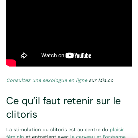
Consultez une sexologue en ligne
sur Mia.co
Ce qu’il faut retenir sur le
clitoris
La stimulation du clitoris est au centre du
plaisir
féminin
et entretient avec
le cerveau et l’orgasme