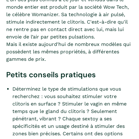
monde entier est produit par la société Wow Tech,
le célèbre Womanizer. Sa technologie à air pulsé,
stimule indirectement le clitoris. C'est-à-dire qu'il
ne rentre pas en contact direct avec lui, mais lui
envoie de l’air par petites pulsations.
Mais il existe aujourd'hui de nombreux modèles qui
possèdent les mêmes propriétés, à différentes
gammes de prix.
Petits conseils pratiques
Déterminez le type de stimulations que vous
recherchez : vous souhaitez stimuler votre
clitoris en surface ? Stimuler le vagin en même
temps que le gland du clitoris ? Seulement
pénétrant, vibrant ? Chaque sextoy a ses
spécificités et un usage destiné à stimuler des
zones bien précises. Certains ont des options