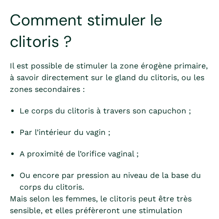
Comment stimuler le
clitoris ?
Il est possible de stimuler la zone érogène primaire,
à savoir directement sur le gland du clitoris, ou les
zones secondaires :
Le corps du clitoris à travers son capuchon ;
Par l’intérieur du vagin ;
A proximité de l’orifice vaginal ;
Ou encore par pression au niveau de la base du
corps du clitoris.
Mais selon les femmes, le clitoris peut être très
sensible, et elles préfèreront une stimulation