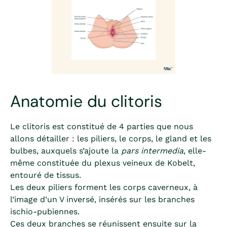
Anatomie du clitoris
Le clitoris est constitué de 4 parties que nous
allons détailler : les piliers, le corps, le gland et les
bulbes, auxquels s’ajoute la
pars intermedia
, elle-
même constituée du plexus veineux de Kobelt,
entouré de tissus.
Les deux piliers forment les corps caverneux, à
l’image d’un V inversé, insérés sur les branches
ischio-pubiennes.
Ces deux branches se réunissent ensuite sur la