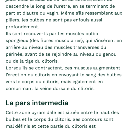
descendre le long de l’urètre, en se terminant de
part et d’autre du vagin. Même s’ils ressemblent aux
piliers, les bulbes ne sont pas enfouis aussi
profondément.
Ils sont recouverts par les muscles bulbo-
spongieux (des fibres musculaires), qui s’insèrent en
arrière au niveau des muscles transverses du
périnée, avant de se rejoindre au niveau du genou
ou de la tige du clitoris.
Lorsqu’ils se contractent, ces muscles augmentent
l’érection du clitoris en envoyant le sang des bulbes
vers le corps du clitoris, mais également en
comprimant la veine dorsale du clitoris.
La pars intermedia
Cette zone pyramidale est située entre le haut des
bulbes et le corps du clitoris. Ses contours sont
mal définis et cette partie du clitoris est