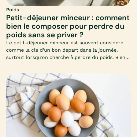
Poids
Petit-déjeuner minceur : comment
bien le composer pour perdre du
poids sans se priver ?
Le petit-déjeuner minceur est souvent considéré
comme la clé d’un bon départ dans la journée,
surtout lorsqu’on cherche à perdre du poids. Bien
le composer permet d’éviter les fringales, de
stabiliser la glycémie et de favoriser un
métabolisme actif toute la matinée. Mais encore
faut-il savoir quels aliments privilégier et comment
équilibrer ce premier repas.