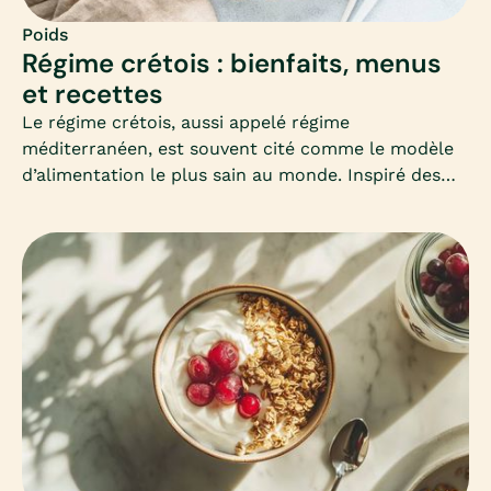
Poids
Régime crétois : bienfaits, menus
et recettes
Le régime crétois, aussi appelé régime
méditerranéen, est souvent cité comme le modèle
d’alimentation le plus sain au monde. Inspiré des
habitudes des habitants de Crète, il mise sur la
simplicité, les produits frais et les bonnes graisses.
Mais peut-il vraiment aider à maigrir ? Comment
l’adapter en hiver ? Voici un guide complet pour
comprendre et adopter ce mode d’alimentation
équilibré.