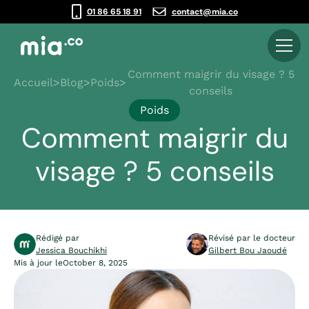
01 86 65 18 91
contact@mia.co
Comment maigrir du visage ? 5
Accueil
>
Blog
>
Poids
>
conseils
Poids
Comment maigrir du
visage ? 5 conseils
Rédigé par
Révisé par le docteur
Jessica Bouchikhi
Gilbert Bou Jaoudé
Mis à jour le
October 8, 2025