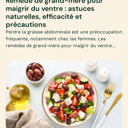
Remède de grand-mère pour
maigrir du ventre : astuces
naturelles, efficacité et
précautions
Perdre la graisse abdominale est une préoccupation
fréquente, notamment chez les femmes. Les
remèdes de grand-mère pour maigrir du ventre
séduisent par leur simplicité et leur côté naturel.
Mais que valent-ils vraiment ? Découvrons
ensemble les astuces les plus connues, leur
efficacité et les précautions à connaître.