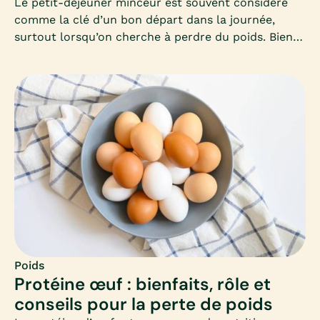
Le petit-déjeuner minceur est souvent considéré
comme la clé d’un bon départ dans la journée,
surtout lorsqu’on cherche à perdre du poids. Bien
le composer permet d’éviter les fringales, de
stabiliser la glycémie et de favoriser un
métabolisme actif toute la matinée. Mais encore
faut-il savoir quels aliments privilégier et comment
équilibrer ce premier repas.
Poids
Protéine œuf : bienfaits, rôle et
conseils pour la perte de poids