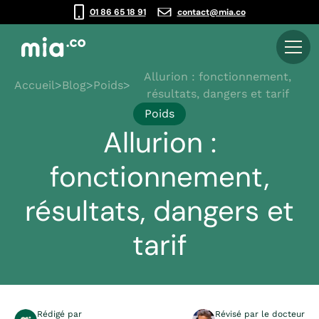
01 86 65 18 91
contact@mia.co
Allurion : fonctionnement,
Accueil
>
Blog
>
Poids
>
résultats, dangers et tarif
Poids
Allurion :
fonctionnement,
résultats, dangers et
tarif
Rédigé par
Révisé par le docteur