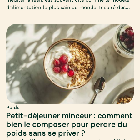
d’alimentation le plus sain au monde. Inspiré des
habitudes des habitants de Crète, il mise sur la
simplicité, les produits frais et les bonnes graisses.
Mais peut-il vraiment aider à maigrir ? Comment
l’adapter en hiver ? Voici un guide complet pour
comprendre et adopter ce mode d’alimentation
équilibré.
Poids
Petit-déjeuner minceur : comment
bien le composer pour perdre du
poids sans se priver ?