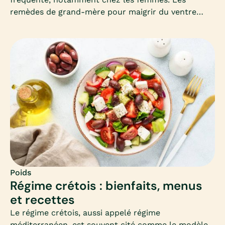
remèdes de grand-mère pour maigrir du ventre
séduisent par leur simplicité et leur côté naturel.
Mais que valent-ils vraiment ? Découvrons
ensemble les astuces les plus connues, leur
efficacité et les précautions à connaître.
Poids
Régime crétois : bienfaits, menus
et recettes
Le régime crétois, aussi appelé régime
méditerranéen, est souvent cité comme le modèle