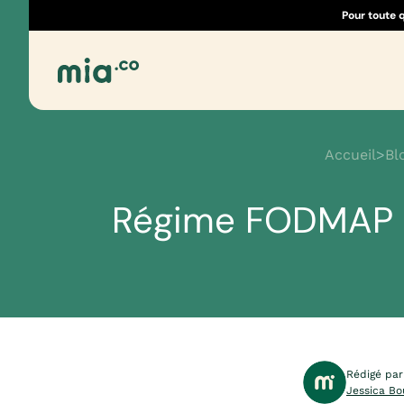
Pour toute 
Accueil
>
Bl
Régime FODMAP : p
Rédigé par
Jessica Bo