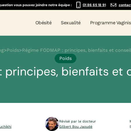
question vous pouvez joindre notre équipe :
01 86 65 18 91
contac
Obésité
Sexualité
Programme Vagini
og
>
Poids
>
Régime FODMAP : principes, bienfaits et consei
Poids
rincipes, bienfaits et 
Révisé par le docteur
uchikhi
Gilbert Bou Jaoudé