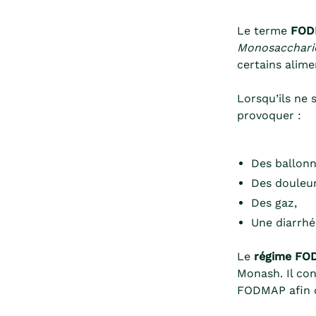
Le terme
FOD
Monosaccharid
certains alime
Lorsqu’ils ne 
provoquer :
Des ballon
Des douleu
Des gaz,
Une diarrhé
Le
régime FO
Monash. Il con
FODMAP afin d