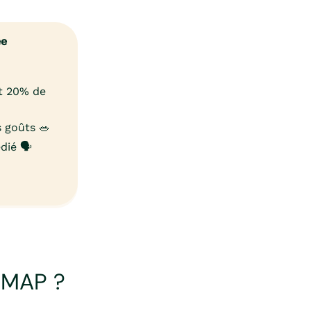
ée
et 20% de
 goûts 🥗
ié 🗣️
ODMAP ?