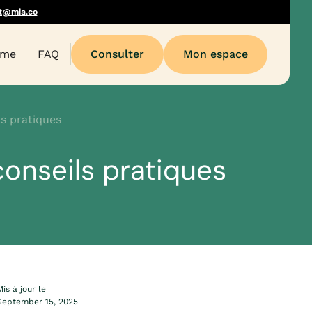
t@mia.co
sme
FAQ
Consulter
Mon espace
ls pratiques
conseils pratiques
Mis à jour le
September 15, 2025