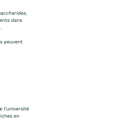
accharides,
ents dans
.
es peuvent
 l’université
riches en