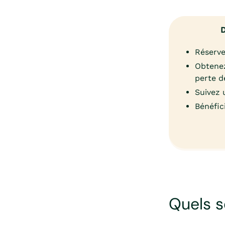
D
Réserve
Obtenez
perte d
Suivez 
Bénéfic
Quels s