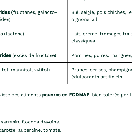
ides
(fructanes, galacto-
Blé, seigle, pois chiches, le
ides)
oignons, ail
es
(lactose)
Lait, crème, fromages frai
classiques
rides
(excès de fructose)
Pommes, poires, mangues,
itol, mannitol, xylitol)
Prunes, cerises, champign
édulcorants artificiels
 existe des aliments
pauvres en FODMAP
, bien tolérés par 
 sarrasin, flocons d’avoine,
carotte, aubergine, tomate,