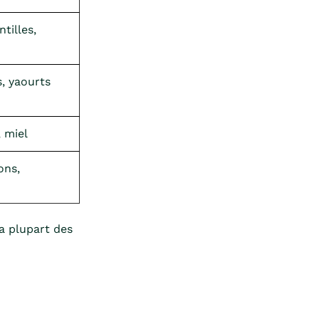
ntilles,
s, yaourts
 miel
ons,
la plupart des