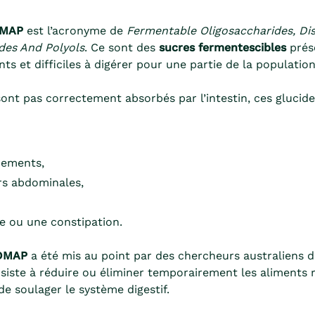
MAP
est l’acronyme de
Fermentable Oligosaccharides, Dis
es And Polyols
. Ce sont des
sucres fermentescibles
prés
nts et difficiles à digérer pour une partie de la population
sont pas correctement absorbés par l’intestin, ces glucid
nements,
rs abdominales,
e ou une constipation.
DMAP
a été mis au point par des chercheurs australiens de
siste à réduire ou éliminer temporairement les aliments 
e soulager le système digestif.