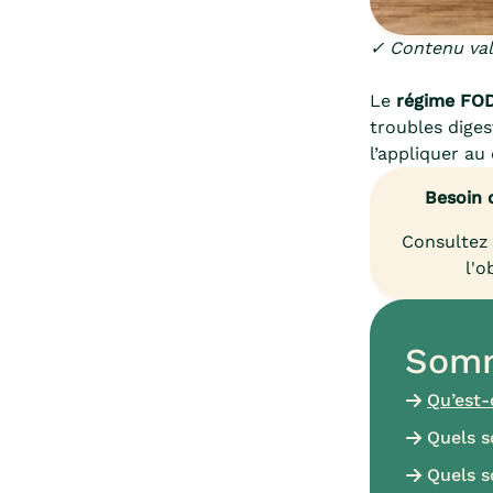
✓ Contenu vali
Le
régime FO
troubles diges
l’appliquer au
Besoin 
Consultez 
l'o
Somm
Qu’est-
Quels s
Quels s