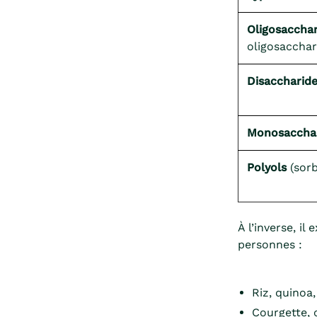
Oligosacchar
oligosacchar
Disaccharid
Monosaccha
Polyols
(sorb
À l’inverse, il
personnes :
Riz, quinoa,
Courgette, 