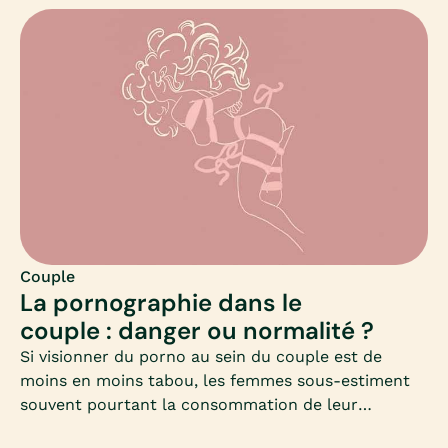
pas si simple de s’orienter.Or, en cas de difficultés
au sein du couple, savoir s’orienter est
fondamental, afin d’obtenir des résultats positifs.
En effet, selon la nature des difficultés
personnelles et/ou interpersonnelles que l’on peut
vivre au sein du couple, chaque approche n’aura pas
la même efficacité.Définition d’une thérapie de
couple, approches possibles, quand et qui
consulter : Mia fait le point.
Couple
La pornographie dans le
couple : danger ou normalité ?
Si visionner du porno au sein du couple est de
moins en moins tabou, les femmes sous-estiment
souvent pourtant la consommation de leur
partenaire, comme le rapporte un sondage ifop de