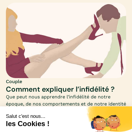
les solutions pour raviver la flamme ou sauver son
couple au bord de la rupture ?Faut-il se battre
pour sauver son couple à tout prix ? Quelles
attitudes adopter ?Bien vivre les changements au
sein du couple, les rencontres, les enfants ou les
évolutions personnelles, Mia donne des pistes à
celles et ceux qui veulent sauver leur couple.
Couple
Comment expliquer l’infidélité ?
Que peut nous apprendre l’infidélité de notre
époque, de nos comportements et de notre identité
intime ?À la lumière des applications de rencontres
extraconjugales (Gleeden pour n’en citer qu’une) et
de l’ère numérique, l’infidélité n’a jamais été aussi