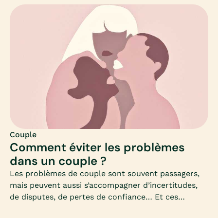
vite se transformer en dispute, sans avoir pour
autant compris les attentes de son ou sa
partenaire. Et par conséquent, sans pouvoir y
répondre.Problème de communication dans le
couple, disputes, déceptions ou frustrations, Mia
vous donne des pistes afin de mieux communiquer,
mais surtout, mieux comprendre l’autre à travers la
nécessité de s’exprimer librement.
Couple
Comment éviter les problèmes
dans un couple ?
Les problèmes de couple sont souvent passagers,
mais peuvent aussi s’accompagner d’incertitudes,
de disputes, de pertes de confiance… Et ces
problèmes finissent par gâcher la vie au quotidien