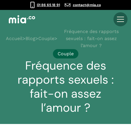
01 86 65 18 91
contact@mia.co
Fréquence des rapports
Accueil
>
Blog
>
Couple
>
sexuels : fait-on assez
l’amour ?
Couple
Fréquence des
rapports sexuels :
fait-on assez
l’amour ?