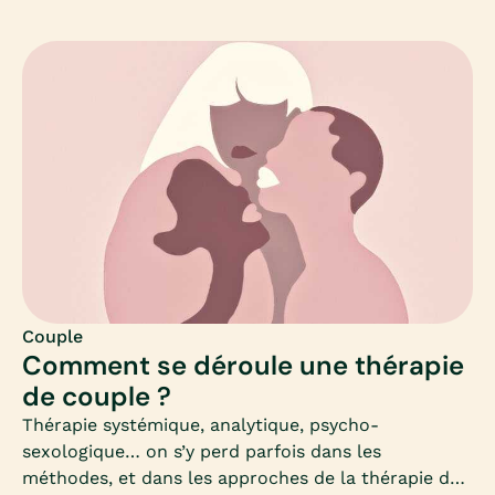
sans en avoir envie… Pour autant, est-ce une
catastrophe ?La passion des débuts s’est peut-être
essoufflée, mais c’est aussi l’opportunité de
découvrir une nouvelle sexualité, plus profonde,
plus consciente et sans angoisse de fréquence ou
de rythme. Mia fait le point.
Couple
Comment se déroule une thérapie
de couple ?
Thérapie systémique, analytique, psycho-
sexologique… on s’y perd parfois dans les
méthodes, et dans les approches de la thérapie de