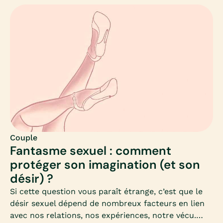
lorsqu’ils se répètent et se ressemblent.Comment
gérer ces crises ? Qu’est-ce qu’elles signifient ?
Comment éviter ces disputes, qui malgré l’amour,
semblent inévitables ?Résoudre ses problèmes
dans le couple, gérer un conflit, à qui en parler :
Mia fait le point.
Couple
Fantasme sexuel : comment
protéger son imagination (et son
désir) ?
Si cette question vous paraît étrange, c’est que le
désir sexuel dépend de nombreux facteurs en lien
avec nos relations, nos expériences, notre vécu.