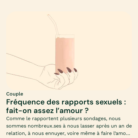
Mais aussi tout au long de la vie, avec notre
imaginaire sexuel ou les fantasmes que nous
construisons.Protéger son imagination, c’est donc
toujours pouvoir imaginer de nouveau.Mais
préservons-nous toujours notre imaginaire ?
Quelles sont les pratiques où les situations qui
peuvent nuire à notre imagination ? Et à plus large
échelle, à notre désir ?Mia analyse pour vous le
rapport existant entre le porno (et la notion
d’anonymat notamment) et notre imaginaire sexuel
: lorsque le porno tient les rênes de notre désir,
réapprenons à imaginer par nous même.
Couple
Fréquence des rapports sexuels :
fait-on assez l’amour ?
Comme le rapportent plusieurs sondages, nous
sommes nombreux.ses à nous lasser après un an de
relation, à nous ennuyer, voire même à faire l’amour