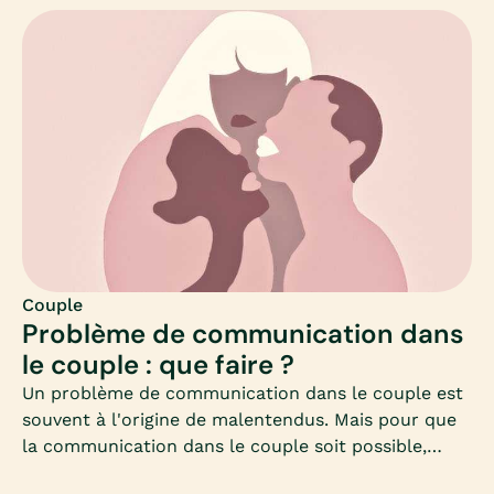
2014 (« La pornographie dans le couple : la fin d’un
tabou ? »).Entre honte, plaisir solitaire ou
visionnage à deux, quelle est la place aujourd’hui de
la pornographie dans le couple ? Quand faut-il
s’inquiéter de la consommation de porno de son/sa
partenaire ?Le principal risque étant que l’addiction
au porno puisse prendre le pas sur la vie sexuelle.
Mia fait le point.
Couple
Problème de communication dans
le couple : que faire ?
Un problème de communication dans le couple est
souvent à l'origine de malentendus. Mais pour que
la communication dans le couple soit possible,
encore faut-il se comprendre… Car l’échange peut