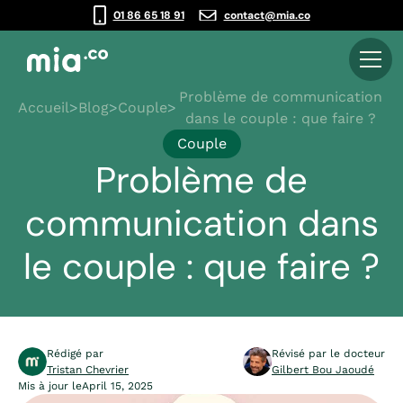
01 86 65 18 91
contact@mia.co
Problème de communication
Accueil
>
Blog
>
Couple
>
dans le couple : que faire ?
Couple
Problème de
communication dans
le couple : que faire ?
Rédigé par
Révisé par le docteur
Tristan Chevrier
Gilbert Bou Jaoudé
Mis à jour le
April 15, 2025