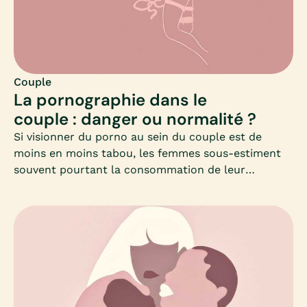
couple, approches possibles, quand et qui
consulter : Mia fait le point.
Couple
La pornographie dans le
couple : danger ou normalité ?
Si visionner du porno au sein du couple est de
moins en moins tabou, les femmes sous-estiment
souvent pourtant la consommation de leur
partenaire, comme le rapporte un sondage ifop de
2014 (« La pornographie dans le couple : la fin d’un
tabou ? »).Entre honte, plaisir solitaire ou
visionnage à deux, quelle est la place aujourd’hui de
la pornographie dans le couple ? Quand faut-il
s’inquiéter de la consommation de porno de son/sa
partenaire ?Le principal risque étant que l’addiction
au porno puisse prendre le pas sur la vie sexuelle.