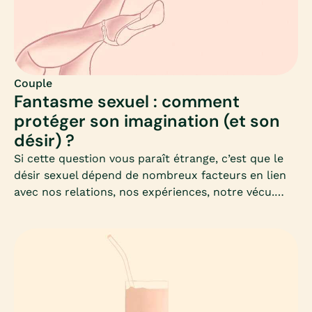
Couple
Fantasme sexuel : comment
protéger son imagination (et son
désir) ?
Si cette question vous paraît étrange, c’est que le
désir sexuel dépend de nombreux facteurs en lien
avec nos relations, nos expériences, notre vécu.
Mais aussi tout au long de la vie, avec notre
imaginaire sexuel ou les fantasmes que nous
construisons.Protéger son imagination, c’est donc
toujours pouvoir imaginer de nouveau.Mais
préservons-nous toujours notre imaginaire ?
Quelles sont les pratiques où les situations qui
peuvent nuire à notre imagination ? Et à plus large