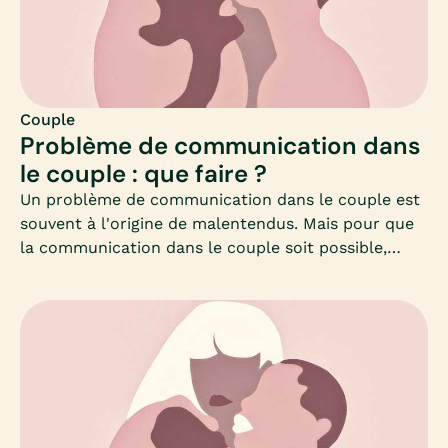
Mia fait le point.
Couple
Problème de communication dans
le couple : que faire ?
Un problème de communication dans le couple est
souvent à l'origine de malentendus. Mais pour que
la communication dans le couple soit possible,
encore faut-il se comprendre… Car l’échange peut
vite se transformer en dispute, sans avoir pour
autant compris les attentes de son ou sa
partenaire. Et par conséquent, sans pouvoir y
répondre.Problème de communication dans le
couple, disputes, déceptions ou frustrations, Mia
vous donne des pistes afin de mieux communiquer,
mais surtout, mieux comprendre l’autre à travers la