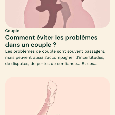
nécessité de s’exprimer librement.
Couple
Comment éviter les problèmes
dans un couple ?
Les problèmes de couple sont souvent passagers,
mais peuvent aussi s’accompagner d’incertitudes,
de disputes, de pertes de confiance… Et ces
problèmes finissent par gâcher la vie au quotidien
lorsqu’ils se répètent et se ressemblent.Comment
gérer ces crises ? Qu’est-ce qu’elles signifient ?
Comment éviter ces disputes, qui malgré l’amour,
semblent inévitables ?Résoudre ses problèmes
dans le couple, gérer un conflit, à qui en parler :
Mia fait le point.