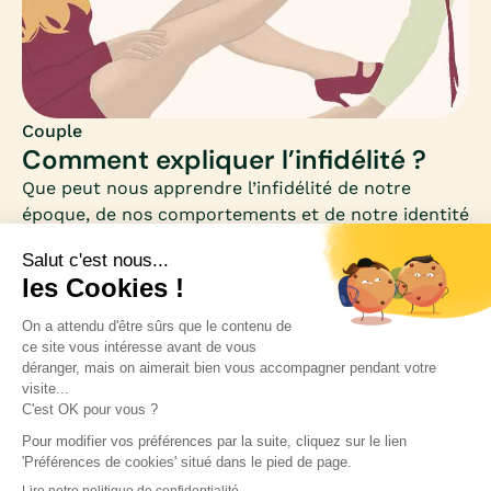
Couple
Comment expliquer l’infidélité ?
Que peut nous apprendre l’infidélité de notre
époque, de nos comportements et de notre identité
intime ?À la lumière des applications de rencontres
extraconjugales (Gleeden pour n’en citer qu’une) et
de l’ère numérique, l’infidélité n’a jamais été aussi
accessible ; et pose ainsi la question des
limites.Toute la question étant de savoir à partir de
quel moment nos comportements (qu’ils soient en
ligne ou non) peuvent-ils être dangereux.Mia fait le
point.
Inscrivez-vous à notre newsletter pour rester
informée des nouveautés médicales.