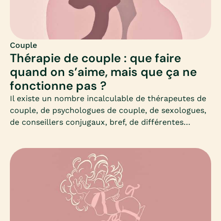
Couple
Thérapie de couple : que faire
quand on s’aime, mais que ça ne
fonctionne pas ?
Il existe un nombre incalculable de thérapeutes de
couple, de psychologues de couple, de sexologues,
de conseillers conjugaux, bref, de différentes
approches de la thérapie conjugale : il n’est donc
pas si simple de s’orienter.Or, en cas de difficultés
au sein du couple, savoir s’orienter est
fondamental, afin d’obtenir des résultats positifs.
En effet, selon la nature des difficultés
personnelles et/ou interpersonnelles que l’on peut
vivre au sein du couple, chaque approche n’aura pas
la même efficacité.Définition d’une thérapie de