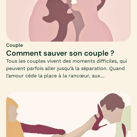
Couple
Comment sauver son couple ?
Tous les couples vivent des moments difficiles, qui
peuvent parfois aller jusqu’à la séparation. Quand
l’amour cède la place à la rancœur, aux
ressentiments ou à l’incompréhension, quelles sont
les solutions pour raviver la flamme ou sauver son
couple au bord de la rupture ?Faut-il se battre
pour sauver son couple à tout prix ? Quelles
attitudes adopter ?Bien vivre les changements au
sein du couple, les rencontres, les enfants ou les
évolutions personnelles, Mia donne des pistes à
celles et ceux qui veulent sauver leur couple.