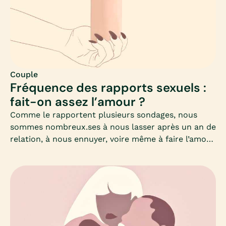
échelle, à notre désir ?Mia analyse pour vous le
rapport existant entre le porno (et la notion
d’anonymat notamment) et notre imaginaire sexuel
: lorsque le porno tient les rênes de notre désir,
réapprenons à imaginer par nous même.
Couple
Fréquence des rapports sexuels :
fait-on assez l’amour ?
Comme le rapportent plusieurs sondages, nous
sommes nombreux.ses à nous lasser après un an de
relation, à nous ennuyer, voire même à faire l’amour
sans en avoir envie… Pour autant, est-ce une
catastrophe ?La passion des débuts s’est peut-être
essoufflée, mais c’est aussi l’opportunité de
découvrir une nouvelle sexualité, plus profonde,
plus consciente et sans angoisse de fréquence ou
de rythme. Mia fait le point.