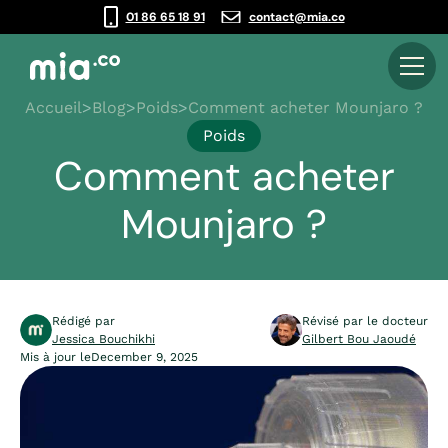
01 86 65 18 91
contact@mia.co
Accueil
>
Blog
>
Poids
>
Comment acheter Mounjaro ?
Poids
Comment acheter
Mounjaro ?
Rédigé par
Révisé par le docteur
Jessica Bouchikhi
Gilbert Bou Jaoudé
Mis à jour le
December 9, 2025