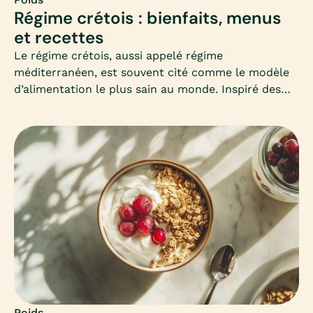
Régime crétois : bienfaits, menus
et recettes
Le régime crétois, aussi appelé régime
méditerranéen, est souvent cité comme le modèle
d’alimentation le plus sain au monde. Inspiré des
habitudes des habitants de Crète, il mise sur la
simplicité, les produits frais et les bonnes graisses.
Mais peut-il vraiment aider à maigrir ? Comment
l’adapter en hiver ? Voici un guide complet pour
comprendre et adopter ce mode d’alimentation
équilibré.
Poids