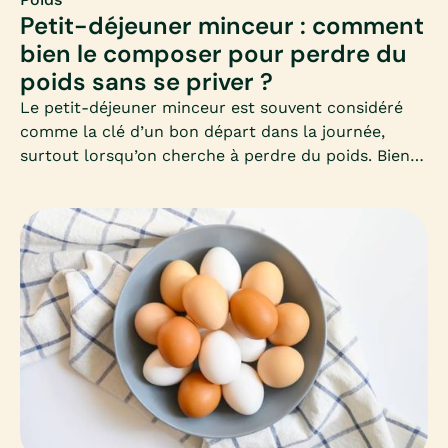
Petit-déjeuner minceur : comment
bien le composer pour perdre du
poids sans se priver ?
Le petit-déjeuner minceur est souvent considéré
comme la clé d’un bon départ dans la journée,
surtout lorsqu’on cherche à perdre du poids. Bien
le composer permet d’éviter les fringales, de
stabiliser la glycémie et de favoriser un
métabolisme actif toute la matinée. Mais encore
faut-il savoir quels aliments privilégier et comment
équilibrer ce premier repas.