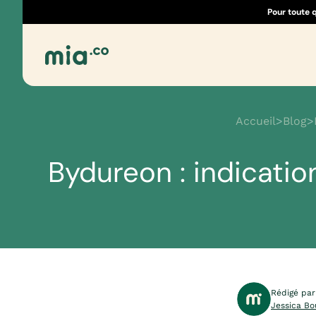
Pour toute 
Accueil
>
Blog
>
Bydureon : indicatio
Rédigé par
Jessica Bo