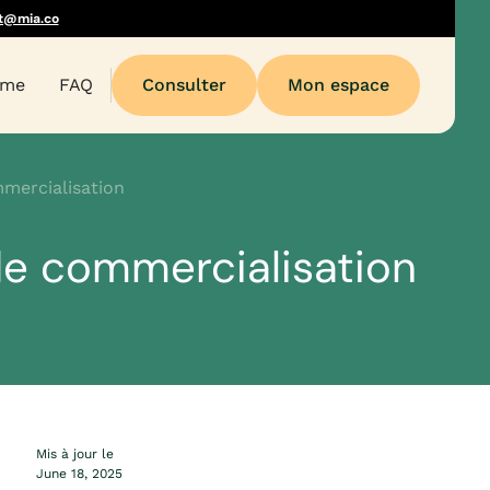
t@mia.co
sme
FAQ
Consulter
Mon espace
mmercialisation
 de commercialisation
Mis à jour le
June 18, 2025