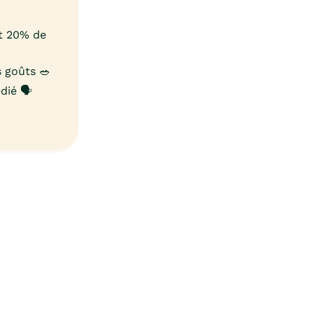
et 20% de
 goûts 🥗
ié 🗣️