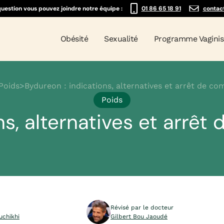
question vous pouvez joindre notre équipe :
01 86 65 18 91
contac
Obésité
Sexualité
Programme Vagini
Poids
>
Bydureon : indications, alternatives et arrêt de co
Poids
ns, alternatives et arrêt
Révisé par le docteur
uchikhi
Gilbert Bou Jaoudé