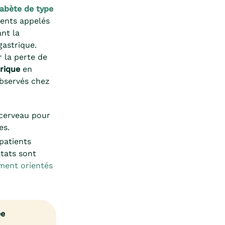
iabète de type
ments appelés
nt la
gastrique.
 la perte de
rique
en
observés chez
 cerveau pour
es.
patients
tats sont
ment orientés
ée