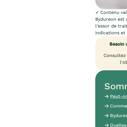
✓ Contenu vali
Bydureon est 
l'essor de tra
indications et
Besoin 
Consultez 
l'o
Somm
Peut-on
Commen
Bydureo
Quelles