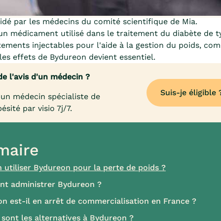
dé par les médecins du comité scientifique de Mia.
un médicament utilisé dans le traitement du diabète de t
itements injectables pour l'aide à la gestion du poids, co
 les effets de Bydureon devient essentiel.
de l'avis d'un médecin ?
Suis-je éligible 
un médecin spécialiste de
bésité par visio 7j/7.
aire
 utiliser Bydureon pour la perte de poids ?
t administrer Bydureon ?
n est-il en arrêt de commercialisation en France ?
 sont les alternatives à Bydureon ?