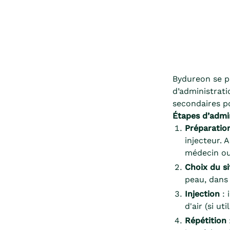
Bydureon se p
d’administrati
secondaires po
Étapes d’admi
Préparation
injecteur. 
médecin ou
Choix du si
peau, dans 
Injection
: 
d'air (si ut
Répétition