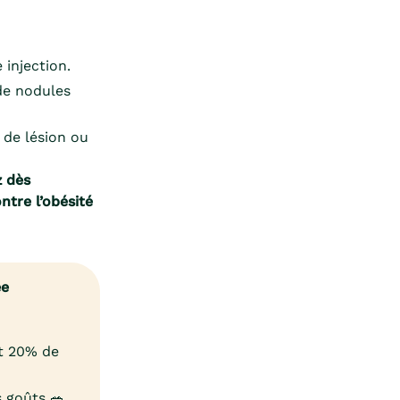
injection.
 de nodules
 de lésion ou
z dès
tre l’obésité
ée
et 20% de
 goûts 🥗