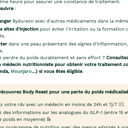
même heure pour assurer une constance de traitement.
suivre
:
anger
Bydureon avec d'autres médicaments dans la même 
 sites d'injection
pour éviter l'irritation ou la formation
és.
cter
dans une peau présentant des signes d'inflammation,
s.
z perdre du poids durablement et sans effort ?
Consulte
 médecin nutritionniste pour obtenir votre traitement con
enda,
Mounjaro
…) si vous êtes éligible
.
écouvrez Body Reset pour une perte du poids médicalis
z votre rdv avec un médecin en moins de 24h et 7j/7 👨‍⚕️
 des informations sur les analogues du GLP-1 (entre 15 
e poids en moyenne) 📝
un programme de nutrition avec des menus adaptés à vos