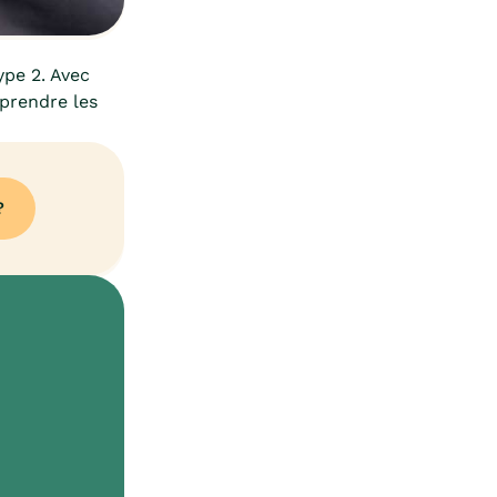
ype 2. Avec
mprendre les
?