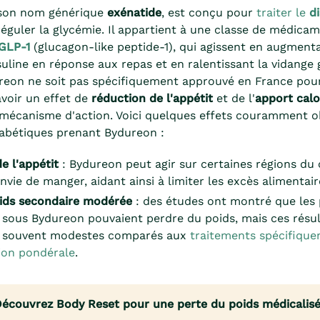
 son nom générique
exénatide
, est conçu pour
traiter le
d
réguler la glycémie. Il appartient à une classe de médica
GLP-1
(glucagon-like peptide-1), qui agissent en augmenta
suline en réponse aux repas et en ralentissant la vidange 
reon ne soit pas spécifiquement approuvé en France pour
 avoir un effet de
réduction de l'appétit
et de l'
apport calo
 mécanisme d'action. Voici quelques effets couramment 
iabétiques prenant Bydureon :
e l'appétit
: Bydureon peut agir sur certaines régions du
nvie de manger, aidant ainsi à limiter les excès alimentair
oids secondaire modérée
: des études ont montré que les 
 sous Bydureon pouvaient perdre du poids, mais ces résul
et souvent modestes comparés aux
traitements spécifique
tion pondérale
.
écouvrez Body Reset pour une perte du poids médicalis