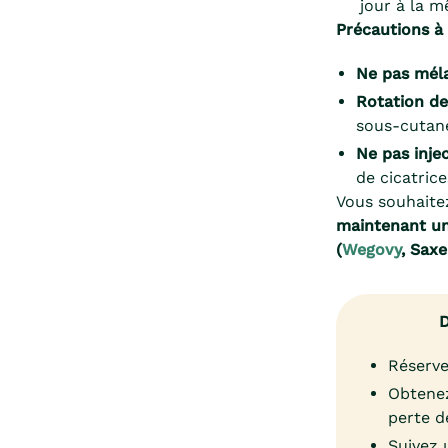
jour à la 
Précautions à 
Ne pas mél
Rotation des
sous-cutan
Ne pas inje
de cicatrice
Vous souhaite
maintenant un
(
Wegovy
, Sax
D
Réserve
Obtenez
perte d
Suivez 