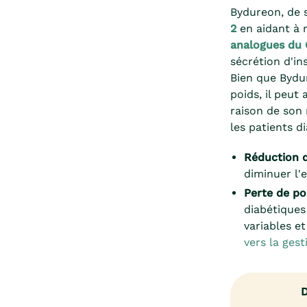
Bydureon, de
2
en aidant à 
analogues du 
sécrétion d'in
Bien que Bydu
poids, il peut
raison de son
les patients d
Réduction d
diminuer l'e
Perte de p
diabétiques
variables 
vers la ges
D